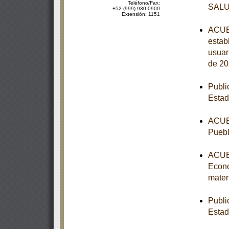
Teléfono/Fax:
SAL
+52 (999) 930-0900
Extensión: 1151
ACUER
estab
usuar
de 20
Publi
Estad
ACUER
Puebl
ACUER
Econo
mater
Publi
Esta