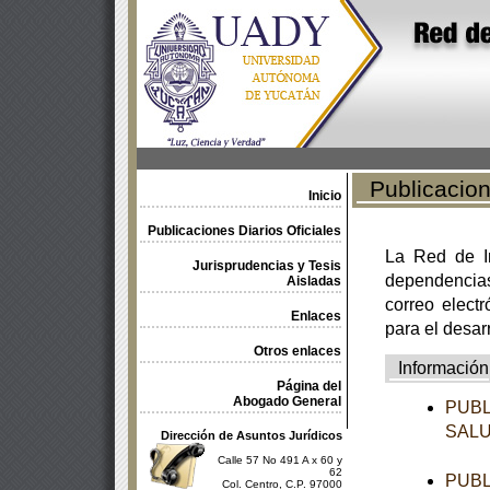
Publicacione
Inicio
Publicaciones Diarios Oficiales
La Red de In
Jurisprudencias y Tesis
dependencia
Aisladas
correo electr
Enlaces
para el desar
Otros enlaces
Información
Página del
Abogado General
PUBL
SAL
Dirección de Asuntos Jurídicos
Calle 57 No 491 A x 60 y
62
PUBL
Col. Centro, C.P. 97000