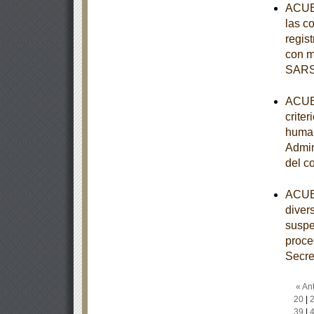
ACUER
las c
regist
con m
SARS
ACUER
criter
human
Admin
del c
ACUER
diver
suspe
proce
Secre
« Ant
20
|
39
|