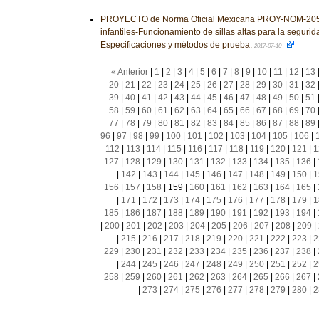
PROYECTO de Norma Oficial Mexicana PROY-NOM-205-
infantiles-Funcionamiento de sillas altas para la segurida
Especificaciones y métodos de prueba.
2017-07-10
« Anterior
|
1
|
2
|
3
|
4
|
5
|
6
|
7
|
8
|
9
|
10
|
11
|
12
|
13
20
|
21
|
22
|
23
|
24
|
25
|
26
|
27
|
28
|
29
|
30
|
31
|
32
39
|
40
|
41
|
42
|
43
|
44
|
45
|
46
|
47
|
48
|
49
|
50
|
51
58
|
59
|
60
|
61
|
62
|
63
|
64
|
65
|
66
|
67
|
68
|
69
|
70
77
|
78
|
79
|
80
|
81
|
82
|
83
|
84
|
85
|
86
|
87
|
88
|
89
96
|
97
|
98
|
99
|
100
|
101
|
102
|
103
|
104
|
105
|
106
|
112
|
113
|
114
|
115
|
116
|
117
|
118
|
119
|
120
|
121
|
1
127
|
128
|
129
|
130
|
131
|
132
|
133
|
134
|
135
|
136
|
|
142
|
143
|
144
|
145
|
146
|
147
|
148
|
149
|
150
|
1
156
|
157
|
158
|
159
|
160
|
161
|
162
|
163
|
164
|
165
|
|
171
|
172
|
173
|
174
|
175
|
176
|
177
|
178
|
179
|
1
185
|
186
|
187
|
188
|
189
|
190
|
191
|
192
|
193
|
194
|
|
200
|
201
|
202
|
203
|
204
|
205
|
206
|
207
|
208
|
209
|
|
215
|
216
|
217
|
218
|
219
|
220
|
221
|
222
|
223
|
2
229
|
230
|
231
|
232
|
233
|
234
|
235
|
236
|
237
|
238
|
|
244
|
245
|
246
|
247
|
248
|
249
|
250
|
251
|
252
|
2
258
|
259
|
260
|
261
|
262
|
263
|
264
|
265
|
266
|
267
|
|
273
|
274
|
275
|
276
|
277
|
278
|
279
|
280
|
2