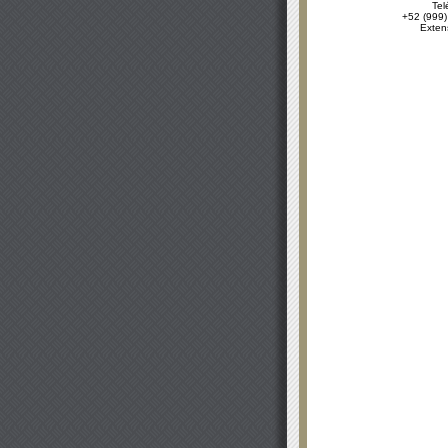
Tel
+52 (999)
Exten