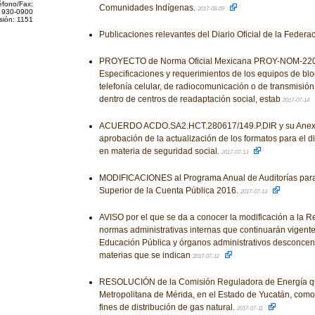
éfono/Fax:
Comunidades Indígenas.
2017-08-09
 930-0900
sión: 1151
Publicaciones relevantes del Diario Oficial de la Federa
PROYECTO de Norma Oficial Mexicana PROY-NOM-220
Especificaciones y requerimientos de los equipos de bl
telefonía celular, de radiocomunicación o de transmisió
dentro de centros de readaptación social, estab
2017-07-14
ACUERDO ACDO.SA2.HCT.280617/149.P.DIR y su Anexo Ú
aprobación de la actualización de los formatos para el 
en materia de seguridad social.
2017-07-13
MODIFICACIONES al Programa Anual de Auditorías para 
Superior de la Cuenta Pública 2016.
2017-07-13
AVISO por el que se da a conocer la modificación a la R
normas administrativas internas que continuarán vigente
Educación Pública y órganos administrativos desconcent
materias que se indican
2017-07-12
RESOLUCIÓN de la Comisión Reguladora de Energía qu
Metropolitana de Mérida, en el Estado de Yucatán, como
fines de distribución de gas natural.
2017-07-11