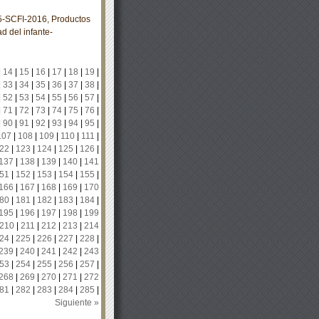
SCFI-2016, Productos
d del infante-
|
14
|
15
|
16
|
17
|
18
|
19
|
|
33
|
34
|
35
|
36
|
37
|
38
|
|
52
|
53
|
54
|
55
|
56
|
57
|
|
71
|
72
|
73
|
74
|
75
|
76
|
|
90
|
91
|
92
|
93
|
94
|
95
|
107
|
108
|
109
|
110
|
111
|
22
|
123
|
124
|
125
|
126
|
137
|
138
|
139
|
140
|
141
51
|
152
|
153
|
154
|
155
|
166
|
167
|
168
|
169
|
170
80
|
181
|
182
|
183
|
184
|
195
|
196
|
197
|
198
|
199
210
|
211
|
212
|
213
|
214
24
|
225
|
226
|
227
|
228
|
239
|
240
|
241
|
242
|
243
53
|
254
|
255
|
256
|
257
|
268
|
269
|
270
|
271
|
272
81
|
282
|
283
|
284
|
285
|
Siguiente »