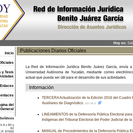
Hoy es:
Sáb
Publicaciones Diarios Oficiales
Inicio
ficiales
La Red de Información Jurídica Benito Juárez García, envía a
 y Tesis
Universidad Autónoma de Yucatán, mediante correo electrónico,
Aisladas
actual que pueda ser útil para el desarrollo de sus actividades.
Enlaces
Información
 enlaces
TERCERA Actualización de la Edición 2016 del Cuadro 
Auxiliares de Diagnóstico.
2017-08-11
gina del
General
LINEAMIENTOS de la Defensoría Pública Electoral par
Jurídicos
Indígenas del Tribunal Electoral del Poder Judicial de l
1 A x 60 y
62
MANUAL de Procedimientos de la Defensoría Pública Ele
C.P. 97000