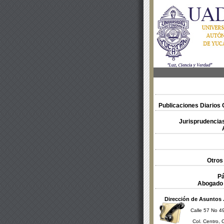
Publicaciones Diarios O
Jurisprudencias
Otros
Pá
Abogado 
Dirección de Asuntos 
Calle 57 No 49
Col. Centro, 