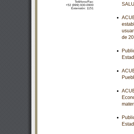
Teléfono/Fax:
SAL
+52 (999) 930-0900
Extensión: 1151
ACUER
estab
usuar
de 20
Publi
Estad
ACUER
Puebl
ACUER
Econo
mater
Publi
Esta