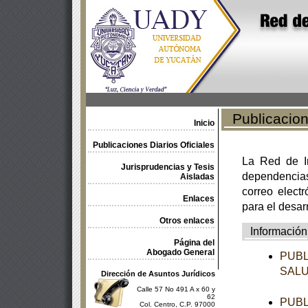
Publicacione
Inicio
Publicaciones Diarios Oficiales
La Red de In
Jurisprudencias y Tesis
dependencia
Aisladas
correo electr
Enlaces
para el desar
Otros enlaces
Información
Página del
Abogado General
PUBL
SAL
Dirección de Asuntos Jurídicos
Calle 57 No 491 A x 60 y
62
PUBL
Col. Centro, C.P. 97000