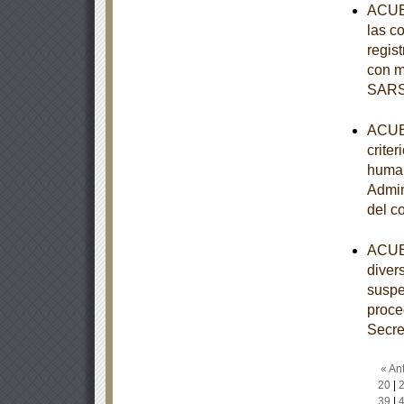
ACUER
las c
regist
con m
SARS
ACUER
criter
human
Admin
del c
ACUER
diver
suspe
proce
Secre
« Ant
20
|
39
|