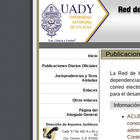
Publicacione
Inicio
Publicaciones Diarios Oficiales
La Red de In
Jurisprudencias y Tesis
dependencia
Aisladas
correo electr
Enlaces
para el desar
Otros enlaces
Información
Página del
Abogado General
ACUER
conoc
Dirección de Asuntos Jurídicos
admin
Calle 57 No 491 A x 60 y
62
Contr
Col. Centro, C.P. 97000