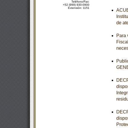
Teléfono/Fax:
+52 (999) 930-0900
Extensión: 1151
ACUER
Insti
de at
Para 
Fisca
neces
Publ
GEN
DECRE
dispo
Integ
resid
DECRE
dispo
Prote