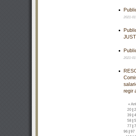
Publi
2021-01
Publi
JUST
Publi
2021-01
RESOL
Comis
salar
regir 
« Ant
20
|
39
|
58
|
77
|
96
|
97