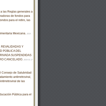
 las Reglas generales a
tradoras de fondos para
ondos para el retiro, las
limentaria Mexicana.
2019-
 REVALIDADAS Y
D PÚBLICA DEL
PRIVADA SUSPENDIDAS
TRO CANCELADO.
2019-01-17
el Consejo de Salubridad
tamiento antirretroviral,
tirretroviral de las
cación Pública para el