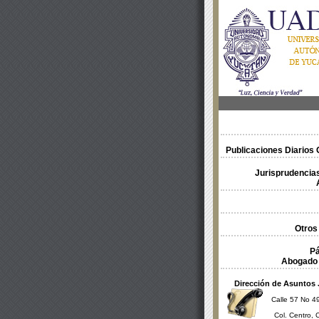
Publicaciones Diarios O
Jurisprudencias
Otros
Pá
Abogado 
Dirección de Asuntos 
Calle 57 No 49
Col. Centro, 