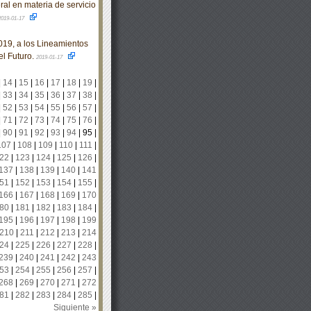
l en materia de servicio
2019-01-17
19, a los Lineamientos
l Futuro.
2019-01-17
|
14
|
15
|
16
|
17
|
18
|
19
|
|
33
|
34
|
35
|
36
|
37
|
38
|
|
52
|
53
|
54
|
55
|
56
|
57
|
|
71
|
72
|
73
|
74
|
75
|
76
|
|
90
|
91
|
92
|
93
|
94
|
95
|
107
|
108
|
109
|
110
|
111
|
22
|
123
|
124
|
125
|
126
|
137
|
138
|
139
|
140
|
141
51
|
152
|
153
|
154
|
155
|
166
|
167
|
168
|
169
|
170
80
|
181
|
182
|
183
|
184
|
195
|
196
|
197
|
198
|
199
210
|
211
|
212
|
213
|
214
24
|
225
|
226
|
227
|
228
|
239
|
240
|
241
|
242
|
243
53
|
254
|
255
|
256
|
257
|
268
|
269
|
270
|
271
|
272
81
|
282
|
283
|
284
|
285
|
Siguiente »