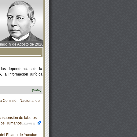
ngo, 9 de Agosto de 2026
 las dependencias de la
 la información jurídica
[Subir]
 la Comisión Nacional de
suspensión de labores
chos Humanos.
2019-01-21
o del Estado de Yucatán