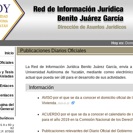
Hoy es:
Domi
Publicaciones Diarios Oficiales
Inicio
ficiales
La Red de Información Jurídica Benito Juárez García, envía a
 y Tesis
Universidad Autónoma de Yucatán, mediante correo electrónico,
Aisladas
actual que pueda ser útil para el desarrollo de sus actividades.
Enlaces
Información
 enlaces
AVISO por el que se da a conocer el domicilio oficial de
Vivienda.
2019-01-22
gina del
General
ACUERDO por el que se da a conocer el calendario de 
Jurídicos
para el año 2019 en la Comisión Nacional de los Dere
1 A x 60 y
62
Publicaciones relevantes del Diario Oficial del Gobiern
C.P. 97000