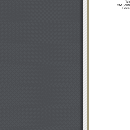
Tel
+52 (999)
Exten