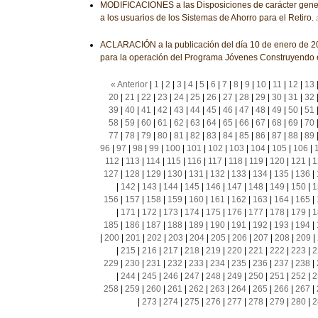
MODIFICACIONES a las Disposiciones de carácter genera
a los usuarios de los Sistemas de Ahorro para el Retiro.
ACLARACIÓN a la publicación del día 10 de enero de 20
para la operación del Programa Jóvenes Construyendo e
« Anterior
|
1
|
2
|
3
|
4
|
5
|
6
|
7
|
8
|
9
|
10
|
11
|
12
|
13
20
|
21
|
22
|
23
|
24
|
25
|
26
|
27
|
28
|
29
|
30
|
31
|
32
39
|
40
|
41
|
42
|
43
|
44
|
45
|
46
|
47
|
48
|
49
|
50
|
51
58
|
59
|
60
|
61
|
62
|
63
|
64
|
65
|
66
|
67
|
68
|
69
|
70
77
|
78
|
79
|
80
|
81
|
82
|
83
|
84
|
85
|
86
|
87
|
88
|
89
96
|
97
|
98
|
99
|
100
|
101
|
102
|
103
|
104
|
105
|
106
|
112
|
113
|
114
|
115
|
116
|
117
|
118
|
119
|
120
|
121
|
1
127
|
128
|
129
|
130
|
131
|
132
|
133
|
134
|
135
|
136
|
|
142
|
143
|
144
|
145
|
146
|
147
|
148
|
149
|
150
|
1
156
|
157
|
158
|
159
|
160
|
161
|
162
|
163
|
164
|
165
|
|
171
|
172
|
173
|
174
|
175
|
176
|
177
|
178
|
179
|
1
185
|
186
|
187
|
188
|
189
|
190
|
191
|
192
|
193
|
194
|
|
200
|
201
|
202
|
203
|
204
|
205
|
206
|
207
|
208
|
209
|
|
215
|
216
|
217
|
218
|
219
|
220
|
221
|
222
|
223
|
2
229
|
230
|
231
|
232
|
233
|
234
|
235
|
236
|
237
|
238
|
|
244
|
245
|
246
|
247
|
248
|
249
|
250
|
251
|
252
|
2
258
|
259
|
260
|
261
|
262
|
263
|
264
|
265
|
266
|
267
|
|
273
|
274
|
275
|
276
|
277
|
278
|
279
|
280
|
2