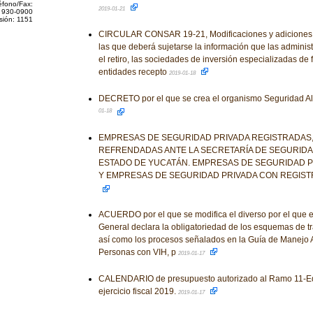
éfono/Fax:
2019-01-21
 930-0900
sión: 1151
CIRCULAR CONSAR 19-21, Modificaciones y adiciones a
las que deberá sujetarse la información que las adminis
el retiro, las sociedades de inversión especializadas de f
entidades recepto
2019-01-18
DECRETO por el que se crea el organismo Seguridad A
01-18
EMPRESAS DE SEGURIDAD PRIVADA REGISTRADAS,
REFRENDADAS ANTE LA SECRETARÍA DE SEGURIDA
ESTADO DE YUCATÁN. EMPRESAS DE SEGURIDAD 
Y EMPRESAS DE SEGURIDAD PRIVADA CON REGIS
ACUERDO por el que se modifica el diverso por el que 
General declara la obligatoriedad de los esquemas de tra
así como los procesos señalados en la Guía de Manejo An
Personas con VIH, p
2019-01-17
CALENDARIO de presupuesto autorizado al Ramo 11-Edu
ejercicio fiscal 2019.
2019-01-17