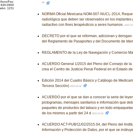
éfono/Fax:
06
 930-0900
sión: 1151
NORMA Oficial Mexicana NOM-007-NUCL-2014, Requeri
radiológica que deben ser observados en los implantes
radiactivo con fines terapéuticos a seres humanos.
2015-03
DECRETO por el que se reforman, adicionan y derogan 
del Reglamento de Pasaportes y del Documento de Ident
REGLAMENTO de la Ley de Navegación y Comercio Mar
ACUERDO General 1/2015 del Pleno del Consejo de la J
crea el Centro de Justicia Penal Federal en el Estado d
Edición 2014 del Cuadro Básico y Catálogo de Medicame
Tercera Sección)
2015-03-02
ACUERDO por el que se dan a conocer la serie de leye
pictogramas, mensajes sanitarios e información que debe
paquetes de productos del tabaco y en todo empaquetad
de los mismos a partir del 24 d
2015-03-02
ACUERDO ACT-PUB/11/02/2015.04, del Pleno del Institut
Información y Protección de Datos, por el que se instruy