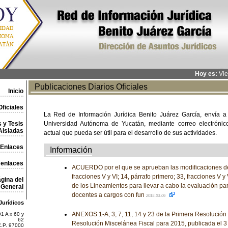
Hoy es:
Vie
Publicaciones Diarios Oficiales
Inicio
ficiales
La Red de Información Jurídica Benito Juárez García, envía a
 y Tesis
Universidad Autónoma de Yucatán, mediante correo electrónico,
Aisladas
actual que pueda ser útil para el desarrollo de sus actividades.
Enlaces
Información
 enlaces
ACUERDO por el que se aprueban las modificaciones de 
fracciones V y VI; 14, párrafo primero; 33, fracciones V y 
gina del
de los Lineamientos para llevar a cabo la evaluación pa
General
docentes a cargos con fun
2015-03-06
Jurídicos
ANEXOS 1-A, 3, 7, 11, 14 y 23 de la Primera Resolución 
1 A x 60 y
62
Resolución Miscelánea Fiscal para 2015, publicada el 
C.P. 97000