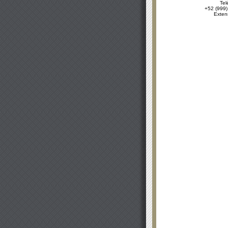
Tel
+52 (999)
Exten