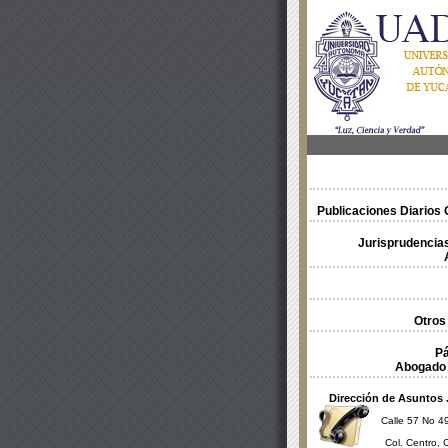
Publicaciones Diarios O
Jurisprudencias
Otros
Pá
Abogado 
Dirección de Asuntos 
Calle 57 No 49
Col. Centro, 