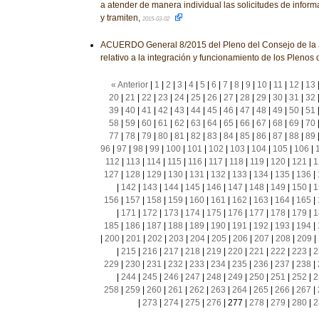
a atender de manera individual las solicitudes de infor
y tramiten,
2015-03-02
ACUERDO General 8/2015 del Pleno del Consejo de la J
relativo a la integración y funcionamiento de los Plenos 
« Anterior
|
1
|
2
|
3
|
4
|
5
|
6
|
7
|
8
|
9
|
10
|
11
|
12
|
13
20
|
21
|
22
|
23
|
24
|
25
|
26
|
27
|
28
|
29
|
30
|
31
|
32
39
|
40
|
41
|
42
|
43
|
44
|
45
|
46
|
47
|
48
|
49
|
50
|
51
58
|
59
|
60
|
61
|
62
|
63
|
64
|
65
|
66
|
67
|
68
|
69
|
70
77
|
78
|
79
|
80
|
81
|
82
|
83
|
84
|
85
|
86
|
87
|
88
|
89
96
|
97
|
98
|
99
|
100
|
101
|
102
|
103
|
104
|
105
|
106
|
112
|
113
|
114
|
115
|
116
|
117
|
118
|
119
|
120
|
121
|
1
127
|
128
|
129
|
130
|
131
|
132
|
133
|
134
|
135
|
136
|
|
142
|
143
|
144
|
145
|
146
|
147
|
148
|
149
|
150
|
1
156
|
157
|
158
|
159
|
160
|
161
|
162
|
163
|
164
|
165
|
|
171
|
172
|
173
|
174
|
175
|
176
|
177
|
178
|
179
|
1
185
|
186
|
187
|
188
|
189
|
190
|
191
|
192
|
193
|
194
|
|
200
|
201
|
202
|
203
|
204
|
205
|
206
|
207
|
208
|
209
|
|
215
|
216
|
217
|
218
|
219
|
220
|
221
|
222
|
223
|
2
229
|
230
|
231
|
232
|
233
|
234
|
235
|
236
|
237
|
238
|
|
244
|
245
|
246
|
247
|
248
|
249
|
250
|
251
|
252
|
2
258
|
259
|
260
|
261
|
262
|
263
|
264
|
265
|
266
|
267
|
|
273
|
274
|
275
|
276
|
277
|
278
|
279
|
280
|
2