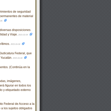
mientos de seguridad
 permanentes de material
-05
diversas disposiciones
idad y Viaje.
2015-03-04
ítimos.
2015-03-04
udicatura Federal, que
e Yucatán.
2015-03-04
ntos. (Continúa en la
ndas, imágenes,
rá figurar en todos los
o y etiquetado externo
o Federal de Acceso a la
e a los sujetos obligados