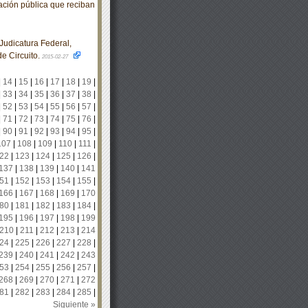
mación pública que reciban
udicatura Federal,
de Circuito.
2015-02-27
|
14
|
15
|
16
|
17
|
18
|
19
|
|
33
|
34
|
35
|
36
|
37
|
38
|
|
52
|
53
|
54
|
55
|
56
|
57
|
|
71
|
72
|
73
|
74
|
75
|
76
|
|
90
|
91
|
92
|
93
|
94
|
95
|
107
|
108
|
109
|
110
|
111
|
22
|
123
|
124
|
125
|
126
|
137
|
138
|
139
|
140
|
141
51
|
152
|
153
|
154
|
155
|
166
|
167
|
168
|
169
|
170
80
|
181
|
182
|
183
|
184
|
195
|
196
|
197
|
198
|
199
210
|
211
|
212
|
213
|
214
24
|
225
|
226
|
227
|
228
|
239
|
240
|
241
|
242
|
243
53
|
254
|
255
|
256
|
257
|
268
|
269
|
270
|
271
|
272
81
|
282
|
283
|
284
|
285
|
Siguiente »