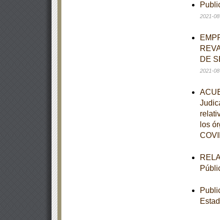
Publi
2021-08
EMPR
REVA
DE S
2021-08
ACUER
Judic
relat
los ór
COVID
RELAC
Públi
Publi
Estad