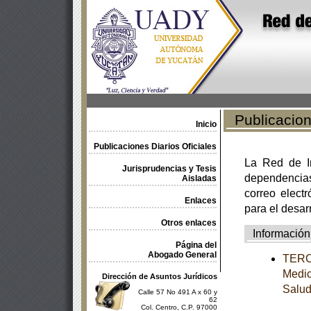
Publicacione
Inicio
Publicaciones Diarios Oficiales
La Red de In
Jurisprudencias y Tesis
dependencia
Aisladas
correo electr
Enlaces
para el desar
Otros enlaces
Información
Página del
Abogado General
TERCE
Medic
Dirección de Asuntos Jurídicos
Salu
Calle 57 No 491 A x 60 y
62
Col. Centro, C.P. 97000