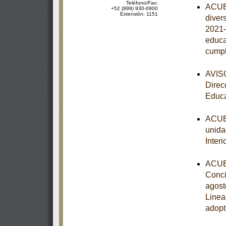
Teléfono/Fax:
ACUER
+52 (999) 930-0900
Extensión: 1151
diver
2021-
educa
cumpl
AVISO
Direc
Educa
ACUER
unida
Inter
ACUER
Conci
agost
Linea
adopt