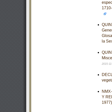
espec
1710-
QUINT
Gener
Glosa
la Se
QUINT
Misce
2015-11
DECLA
veget
NMX-
Y RE
1977