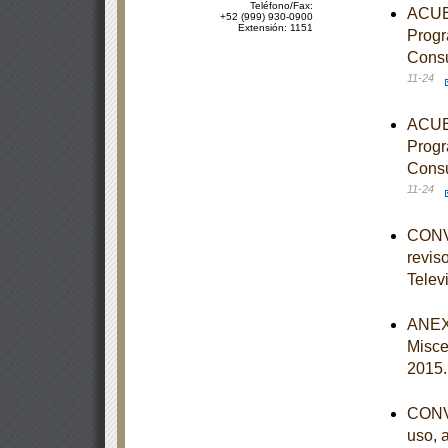
Teléfono/Fax:
ACUER
+52 (999) 930-0900
Extensión: 1151
Progr
Consu
11-24
ACUER
Progr
Consu
11-24
CONVO
reviso
Telev
ANEXO
Misce
2015
CONVO
uso, 