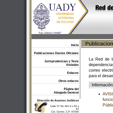
Publicacione
Inicio
Publicaciones Diarios Oficiales
La Red de In
Jurisprudencias y Tesis
dependencia
Aisladas
correo electr
Enlaces
para el desar
Otros enlaces
Información
Página del
Abogado General
AVISO
funci
Dirección de Asuntos Jurídicos
Públi
Calle 57 No 491 A x 60 y
62
Col. Centro, C.P. 97000