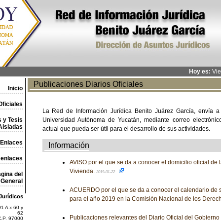
Hoy es:
Vie
Publicaciones Diarios Oficiales
Inicio
ficiales
La Red de Información Jurídica Benito Juárez García, envía a
 y Tesis
Universidad Autónoma de Yucatán, mediante correo electrónico,
Aisladas
actual que pueda ser útil para el desarrollo de sus actividades.
Enlaces
Información
 enlaces
AVISO por el que se da a conocer el domicilio oficial de
Vivienda.
2019-01-22
gina del
General
ACUERDO por el que se da a conocer el calendario de 
Jurídicos
para el año 2019 en la Comisión Nacional de los Dere
1 A x 60 y
62
Publicaciones relevantes del Diario Oficial del Gobiern
C.P. 97000