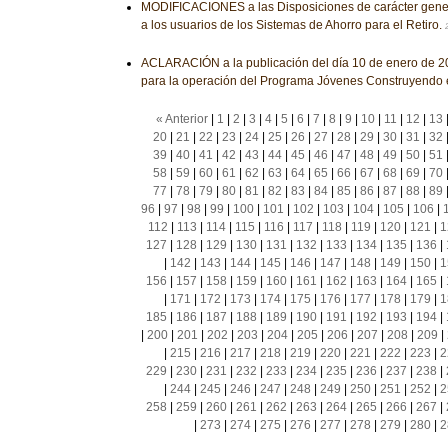
MODIFICACIONES a las Disposiciones de carácter genera
a los usuarios de los Sistemas de Ahorro para el Retiro.
ACLARACIÓN a la publicación del día 10 de enero de 20
para la operación del Programa Jóvenes Construyendo e
« Anterior
|
1
|
2
|
3
|
4
|
5
|
6
|
7
|
8
|
9
|
10
|
11
|
12
|
13
20
|
21
|
22
|
23
|
24
|
25
|
26
|
27
|
28
|
29
|
30
|
31
|
32
39
|
40
|
41
|
42
|
43
|
44
|
45
|
46
|
47
|
48
|
49
|
50
|
51
58
|
59
|
60
|
61
|
62
|
63
|
64
|
65
|
66
|
67
|
68
|
69
|
70
77
|
78
|
79
|
80
|
81
|
82
|
83
|
84
|
85
|
86
|
87
|
88
|
89
96
|
97
|
98
|
99
|
100
|
101
|
102
|
103
|
104
|
105
|
106
|
112
|
113
|
114
|
115
|
116
|
117
|
118
|
119
|
120
|
121
|
1
127
|
128
|
129
|
130
|
131
|
132
|
133
|
134
|
135
|
136
|
|
142
|
143
|
144
|
145
|
146
|
147
|
148
|
149
|
150
|
1
156
|
157
|
158
|
159
|
160
|
161
|
162
|
163
|
164
|
165
|
|
171
|
172
|
173
|
174
|
175
|
176
|
177
|
178
|
179
|
1
185
|
186
|
187
|
188
|
189
|
190
|
191
|
192
|
193
|
194
|
|
200
|
201
|
202
|
203
|
204
|
205
|
206
|
207
|
208
|
209
|
|
215
|
216
|
217
|
218
|
219
|
220
|
221
|
222
|
223
|
2
229
|
230
|
231
|
232
|
233
|
234
|
235
|
236
|
237
|
238
|
|
244
|
245
|
246
|
247
|
248
|
249
|
250
|
251
|
252
|
2
258
|
259
|
260
|
261
|
262
|
263
|
264
|
265
|
266
|
267
|
|
273
|
274
|
275
|
276
|
277
|
278
|
279
|
280
|
2