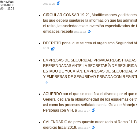
éfono/Fax:
2019-01-21
 930-0900
sión: 1151
CIRCULAR CONSAR 19-21, Modificaciones y adiciones a
las que deberá sujetarse la información que las adminis
el retiro, las sociedades de inversión especializadas de f
entidades recepto
2019-01-18
DECRETO por el que se crea el organismo Seguridad A
01-18
EMPRESAS DE SEGURIDAD PRIVADA REGISTRADAS,
REFRENDADAS ANTE LA SECRETARÍA DE SEGURIDA
ESTADO DE YUCATÁN. EMPRESAS DE SEGURIDAD 
Y EMPRESAS DE SEGURIDAD PRIVADA CON REGIS
ACUERDO por el que se modifica el diverso por el que 
General declara la obligatoriedad de los esquemas de tra
así como los procesos señalados en la Guía de Manejo An
Personas con VIH, p
2019-01-17
CALENDARIO de presupuesto autorizado al Ramo 11-Edu
ejercicio fiscal 2019.
2019-01-17