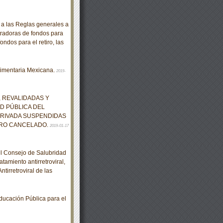
 las Reglas generales a
tradoras de fondos para
ondos para el retiro, las
limentaria Mexicana.
2019-
 REVALIDADAS Y
D PÚBLICA DEL
PRIVADA SUSPENDIDAS
TRO CANCELADO.
2019-01-17
el Consejo de Salubridad
tamiento antirretroviral,
tirretroviral de las
cación Pública para el