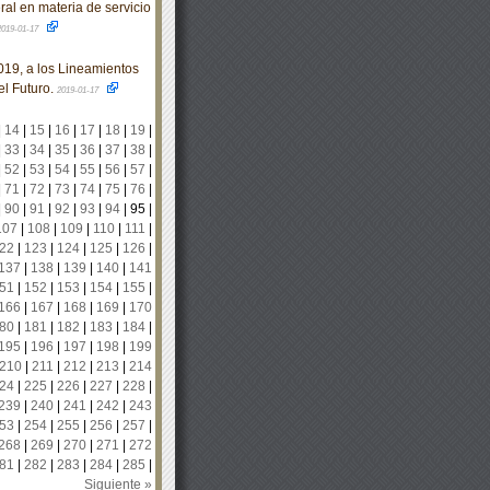
l en materia de servicio
2019-01-17
19, a los Lineamientos
l Futuro.
2019-01-17
|
14
|
15
|
16
|
17
|
18
|
19
|
|
33
|
34
|
35
|
36
|
37
|
38
|
|
52
|
53
|
54
|
55
|
56
|
57
|
|
71
|
72
|
73
|
74
|
75
|
76
|
|
90
|
91
|
92
|
93
|
94
|
95
|
107
|
108
|
109
|
110
|
111
|
22
|
123
|
124
|
125
|
126
|
137
|
138
|
139
|
140
|
141
51
|
152
|
153
|
154
|
155
|
166
|
167
|
168
|
169
|
170
80
|
181
|
182
|
183
|
184
|
195
|
196
|
197
|
198
|
199
210
|
211
|
212
|
213
|
214
24
|
225
|
226
|
227
|
228
|
239
|
240
|
241
|
242
|
243
53
|
254
|
255
|
256
|
257
|
268
|
269
|
270
|
271
|
272
81
|
282
|
283
|
284
|
285
|
Siguiente »