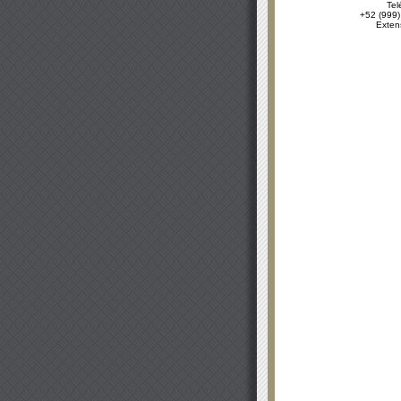
Tel
+52 (999)
Exten