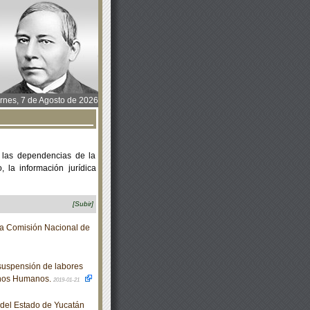
rnes, 7 de Agosto de 2026
 las dependencias de la
 la información jurídica
[Subir]
 la Comisión Nacional de
suspensión de labores
chos Humanos.
2019-01-21
o del Estado de Yucatán