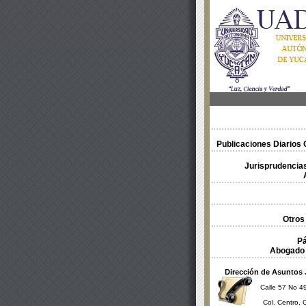
Publicaciones Diarios O
Jurisprudencias
Otros
Pá
Abogado 
Dirección de Asuntos 
Calle 57 No 49
Col. Centro, 