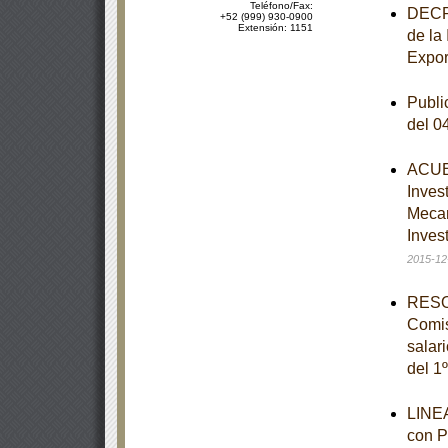
Teléfono/Fax:
DECRE
+52 (999) 930-0900
Extensión: 1151
de la
Expor
Publi
del 0
ACUER
Inves
Mecan
Inves
2015-12
RESOL
Comis
salar
del 1
LINEA
con P