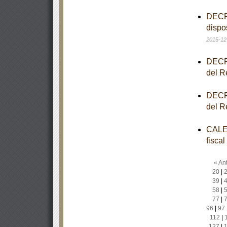
DECRE
dispo
2015-12
DECRE
del R
DECRE
del R
CALEN
fisca
« Ant
20
|
39
|
58
|
77
|
96
|
97
112
|
127
|