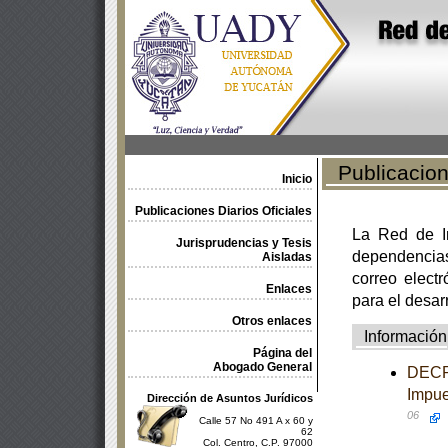
Publicacione
Inicio
Publicaciones Diarios Oficiales
La Red de In
Jurisprudencias y Tesis
dependencia
Aisladas
correo electr
Enlaces
para el desar
Otros enlaces
Información
Página del
Abogado General
DECRE
Impue
Dirección de Asuntos Jurídicos
06
Calle 57 No 491 A x 60 y
62
Col. Centro, C.P. 97000