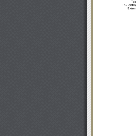
Tel
+52 (999)
Exten