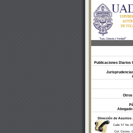
Publicaciones Diarios O
Jurisprudencias
Otros
Pá
Abogado 
Dirección de Asuntos 
Calle 57 No 49
Col. Centro, 