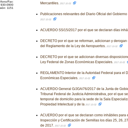
éfono/Fax:
Mercantiles.
2017-10-03
 930-0900
sión: 1151
Publicaciones relevantes del Diario Oficial del Gobiern
2017-10-02
ACUERDO SS/15/2017 por el que se declaran días inhá
DECRETO por el que se reforman, adicionan y derogan 
del Reglamento de la Ley de Aeropuertos.
2017-10-02
DECRETO por el que se adicionan diversas disposicion
Ley Federal de Zonas Económicas Especiales.
2017-10-02
REGLAMENTO Interior de la Autoridad Federal para el D
Económicas Especiales.
2017-10-02
ACUERDO General G/JGA/76/2017 de la Junta de Gobier
Tribunal Federal de Justicia Administrativa, por el que 
temporal de domicilio para la sede de la Sala Especiali
Propiedad Intelectual y de la
2017-10-02
ACUERDO por el que se declaran como inhábiles para el
Inspección y Certificación de Semillas los días 25, 26, 2
de 2017.
2017-10-02