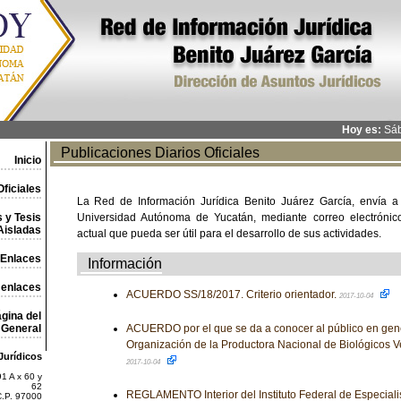
Hoy es:
Sáb
Publicaciones Diarios Oficiales
Inicio
ficiales
La Red de Información Jurídica Benito Juárez García, envía a
 y Tesis
Universidad Autónoma de Yucatán, mediante correo electrónico,
Aisladas
actual que pueda ser útil para el desarrollo de sus actividades.
Enlaces
Información
 enlaces
ACUERDO SS/18/2017. Criterio orientador.
2017-10-04
gina del
General
ACUERDO por el que se da a conocer al público en gen
Organización de la Productora Nacional de Biológicos 
Jurídicos
2017-10-04
1 A x 60 y
62
REGLAMENTO Interior del Instituto Federal de Especial
C.P. 97000