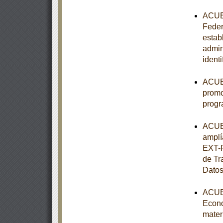
ACUER
Federa
estab
admin
ident
ACUER
promo
progr
ACUER
amplí
EXT-P
de Tr
Datos
ACUER
Econo
mater