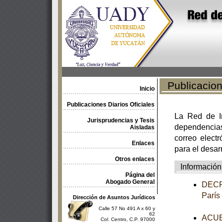
Publicacione
Inicio
Publicaciones Diarios Oficiales
La Red de In
Jurisprudencias y Tesis
dependencia
Aisladas
correo electr
Enlaces
para el desar
Otros enlaces
Información
Página del
Abogado General
DECRE
París
Dirección de Asuntos Jurídicos
Calle 57 No 491 A x 60 y
62
ACUER
Col. Centro, C.P. 97000