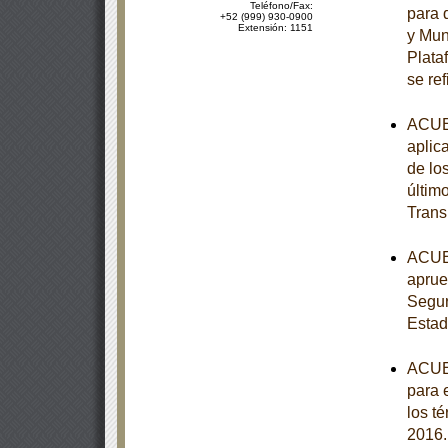
Teléfono/Fax:
para 
+52 (999) 930-0900
Extensión: 1151
y Muni
Plata
se ref
ACUER
aplic
de lo
últim
Trans
ACUER
aprue
Segur
Estad
ACUER
para 
los t
2016