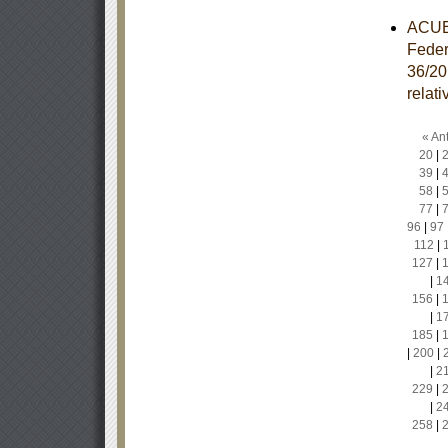
ACUER
Feder
36/20
relat
« Ant
20
|
39
|
58
|
77
|
96
|
97
112
|
127
|
|
1
156
|
|
1
185
|
|
200
|
|
2
229
|
|
2
258
|