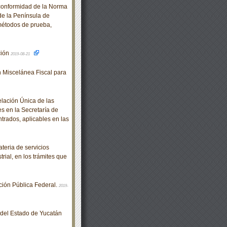
conformidad de la Norma
e la Península de
métodos de prueba,
ción
2019-08-21
 Miscelánea Fiscal para
elación Única de las
s en la Secretaría de
rados, aplicables en las
eria de servicios
rial, en los trámites que
ión Pública Federal.
2019-
o del Estado de Yucatán