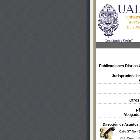
Publicaciones Diarios O
Jurisprudencias
Otros
Pá
Abogado 
Dirección de Asuntos 
Calle 57 No 49
Col. Centro, 