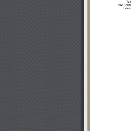
Tel
+52 (999)
Exten