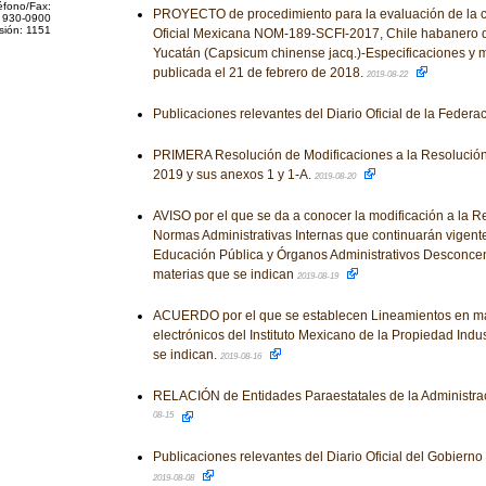
éfono/Fax:
PROYECTO de procedimiento para la evaluación de la 
 930-0900
sión: 1151
Oficial Mexicana NOM-189-SCFI-2017, Chile habanero d
Yucatán (Capsicum chinense jacq.)-Especificaciones y 
publicada el 21 de febrero de 2018.
2019-08-22
Publicaciones relevantes del Diario Oficial de la Federa
PRIMERA Resolución de Modificaciones a la Resolución
2019 y sus anexos 1 y 1-A.
2019-08-20
AVISO por el que se da a conocer la modificación a la R
Normas Administrativas Internas que continuarán vigente
Educación Pública y Órganos Administrativos Desconcent
materias que se indican
2019-08-19
ACUERDO por el que se establecen Lineamientos en mat
electrónicos del Instituto Mexicano de la Propiedad Indust
se indican.
2019-08-16
RELACIÓN de Entidades Paraestatales de la Administrac
08-15
Publicaciones relevantes del Diario Oficial del Gobiern
2019-08-08