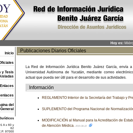
Hoy es:
Miérc
Publicaciones Diarios Oficiales
Inicio
ficiales
La Red de Información Jurídica Benito Juárez García, envía a
 y Tesis
Universidad Autónoma de Yucatán, mediante correo electrónico,
Aisladas
actual que pueda ser útil para el desarrollo de sus actividades.
Enlaces
Información
 enlaces
REGLAMENTO Interior de la Secretaría del Trabajo y Pre
gina del
General
SUPLEMENTO del Programa Nacional de Normalizació
Jurídicos
MODIFICACIÓN al Manual para la Acreditación de Establ
1 A x 60 y
de Atención Médica.
2019-08-22
62
C.P. 97000