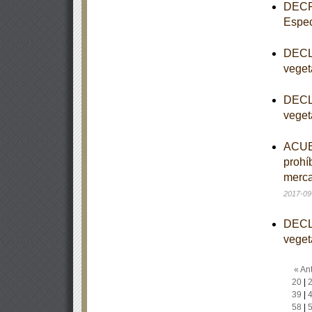
DECRE
Espec
DECLA
veget
DECLA
veget
ACUER
prohí
merca
2017-09
DECLA
veget
« Ant
20
|
39
|
58
|