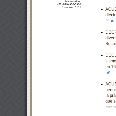
Teléfono/Fax:
+52 (999) 930-0900
Extensión: 1151
ACUER
dieci
27
DECRE
diver
Secre
DECLA
sismo
en 16
ACUER
perio
la pr
que s
2017-09