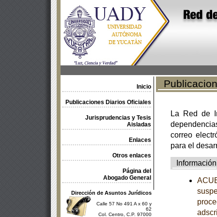
Publicacione
Inicio
Publicaciones Diarios Oficiales
La Red de In
Jurisprudencias y Tesis
dependencia
Aisladas
correo electr
Enlaces
para el desar
Otros enlaces
Información
Página del
Abogado General
ACUER
suspe
Dirección de Asuntos Jurídicos
proce
Calle 57 No 491 A x 60 y
62
adscr
Col. Centro, C.P. 97000