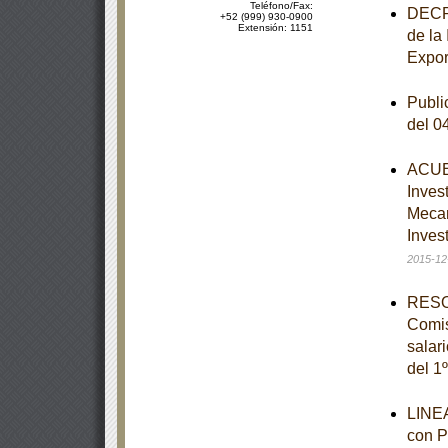
Teléfono/Fax:
DECRE
+52 (999) 930-0900
Extensión: 1151
de la
Expor
Publi
del 0
ACUER
Inves
Mecan
Inves
2015-12
RESOL
Comis
salar
del 1
LINEA
con P