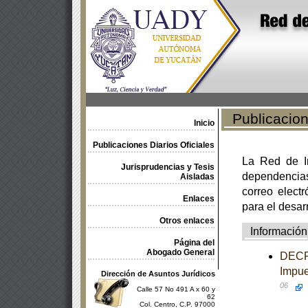
Publicacione
Inicio
Publicaciones Diarios Oficiales
La Red de In
Jurisprudencias y Tesis
dependencia
Aisladas
correo electr
Enlaces
para el desar
Otros enlaces
Información
Página del
Abogado General
DECRE
Impue
Dirección de Asuntos Jurídicos
06
Calle 57 No 491 A x 60 y
62
Col. Centro, C.P. 97000