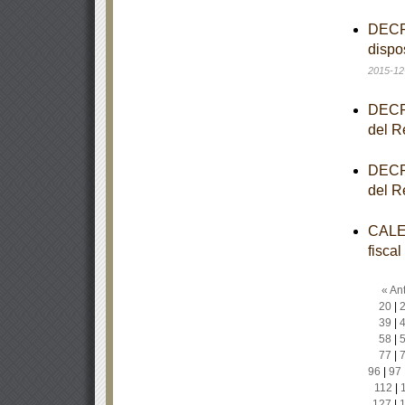
DECRE
dispo
2015-12
DECRE
del R
DECRE
del R
CALEN
fisca
« Ant
20
|
39
|
58
|
77
|
96
|
97
112
|
127
|