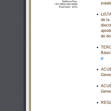
Teléfono/Fax:
estab
+52 (999) 930-0900
Extensión: 1151
LISTA
de la
diecis
aprob
de do
TERCE
Básic
ACUER
Gener
ACUER
Gener
REGLA