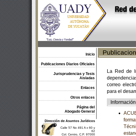
Publicacione
Inicio
Publicaciones Diarios Oficiales
La Red de In
Jurisprudencias y Tesis
dependencia
Aisladas
correo electr
Enlaces
para el desar
Otros enlaces
Información
Página del
Abogado General
ACUER
forma
Dirección de Asuntos Jurídicos
Técni
Calle 57 No 491 A x 60 y
62
estan
Col. Centro, C.P. 97000