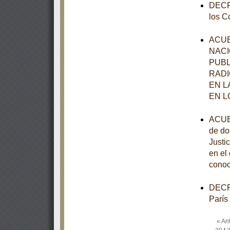
DECRE
los C
ACUE
NACI
PUBL
RADI
EN L
EN L
ACUER
de do
Justi
en el
conoc
DECRE
París
« Ant