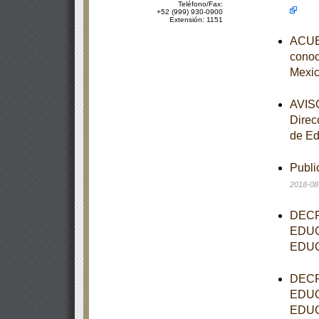
Teléfono/Fax:
+52 (999) 930-0900
Extensión: 1151
ACUER
conoce
Mexic
AVISO
Direc
de Ed
Publi
2018-08
DECR
EDUC
EDUC
DECR
EDUC
EDUC