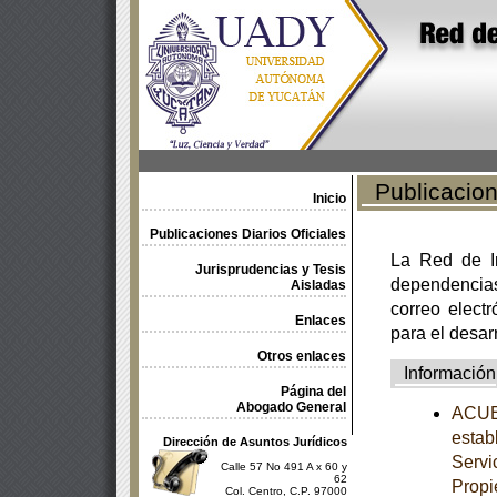
Publicacione
Inicio
Publicaciones Diarios Oficiales
La Red de In
Jurisprudencias y Tesis
dependencia
Aisladas
correo electr
Enlaces
para el desar
Otros enlaces
Información
Página del
Abogado General
ACUER
estab
Dirección de Asuntos Jurídicos
Servi
Calle 57 No 491 A x 60 y
62
Propi
Col. Centro, C.P. 97000