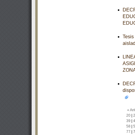
DECR
EDUC
EDUC
Tesis
aisla
LINE
ASIG
ZONA
DECRE
dispo
« Ant
20
|
39
|
58
|
77
|