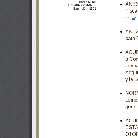
Teléfono/Fax:
ANEXO
+52 (999) 930-0900
Extensión: 1151
Fisca
06
ANEXO
para 
ACUER
a Com
contr
Adqui
y la 
NORMA
comer
gener
ACUE
ESTA
OTOR