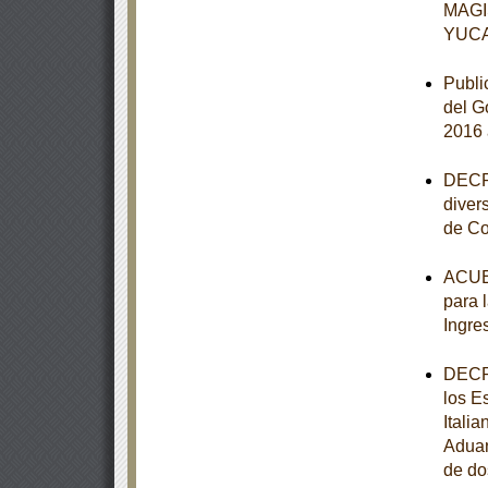
MAGI
YUC
Publi
del G
2016 
DECRE
diver
de Co
ACUER
para 
Ingre
DECRE
los E
Itali
Aduan
de do