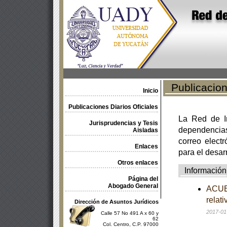
Publicacione
Inicio
Publicaciones Diarios Oficiales
La Red de In
Jurisprudencias y Tesis
dependencia
Aisladas
correo electr
Enlaces
para el desar
Otros enlaces
Información
Página del
Abogado General
ACUER
relat
Dirección de Asuntos Jurídicos
2017-01
Calle 57 No 491 A x 60 y
62
Col. Centro, C.P. 97000