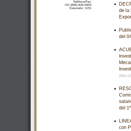
Teléfono/Fax:
DECRE
+52 (999) 930-0900
Extensión: 1151
de la
Expor
Publi
del 0
ACUER
Inves
Mecan
Inves
2015-12
RESOL
Comis
salar
del 1
LINEA
con P