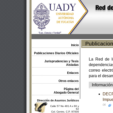
Publicacione
Inicio
Publicaciones Diarios Oficiales
La Red de In
Jurisprudencias y Tesis
dependencia
Aisladas
correo electr
Enlaces
para el desar
Otros enlaces
Información
Página del
Abogado General
DECRE
Impue
Dirección de Asuntos Jurídicos
06
Calle 57 No 491 A x 60 y
62
Col. Centro, C.P. 97000