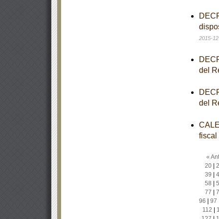
DECRE
dispo
2015-12
DECRE
del R
DECRE
del R
CALEN
fisca
« Ant
20
|
39
|
58
|
77
|
96
|
97
112
|
127
|