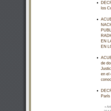
DECRE
los C
ACUE
NACI
PUBL
RADI
EN L
EN L
ACUER
de do
Justi
en el
conoc
DECRE
París
« Ant