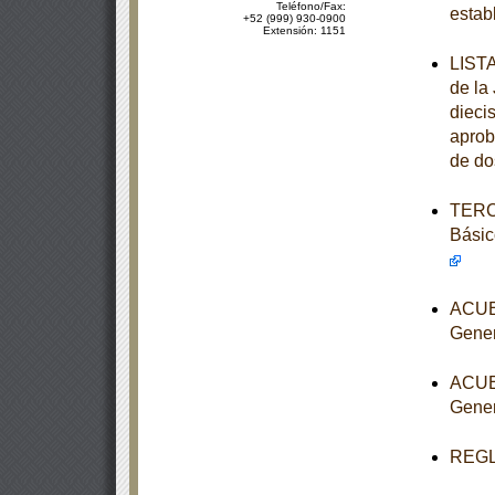
Teléfono/Fax:
estab
+52 (999) 930-0900
Extensión: 1151
LISTA
de la
diecis
aprob
de do
TERCE
Básic
ACUER
Gener
ACUER
Gener
REGLA