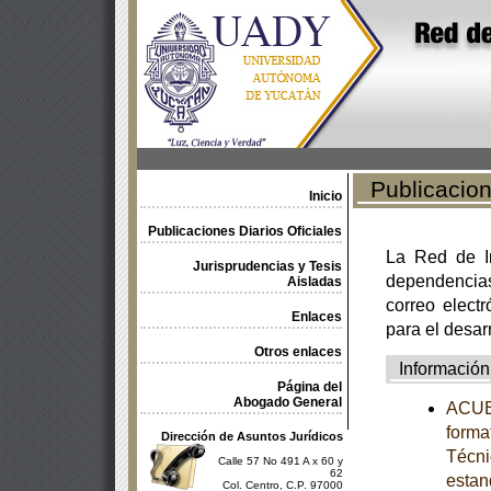
Publicacione
Inicio
Publicaciones Diarios Oficiales
La Red de In
Jurisprudencias y Tesis
dependencia
Aisladas
correo electr
Enlaces
para el desar
Otros enlaces
Información
Página del
Abogado General
ACUER
forma
Dirección de Asuntos Jurídicos
Técni
Calle 57 No 491 A x 60 y
62
estan
Col. Centro, C.P. 97000