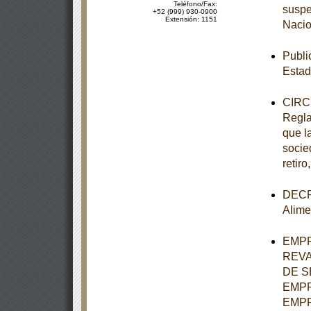
Teléfono/Fax:
suspe
+52 (999) 930-0900
Extensión: 1151
Nacio
Publi
Estad
CIRCU
Regla
que la
socie
retiro
DECRE
Alime
EMPR
REVA
DE S
EMPR
EMPR