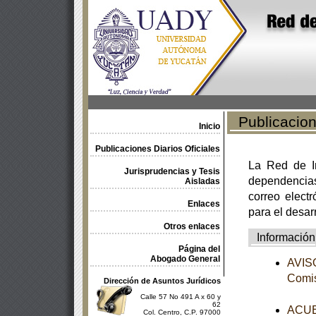
Publicacione
Inicio
Publicaciones Diarios Oficiales
La Red de In
Jurisprudencias y Tesis
dependencia
Aisladas
correo electr
Enlaces
para el desar
Otros enlaces
Información
Página del
Abogado General
AVISO
Comis
Dirección de Asuntos Jurídicos
Calle 57 No 491 A x 60 y
62
ACUER
Col. Centro, C.P. 97000