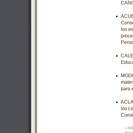
CAN
ACUER
Conse
los e
proce
Perso
CALEN
Educa
MODIF
mater
para 
ACLAR
los L
Const
« Ant