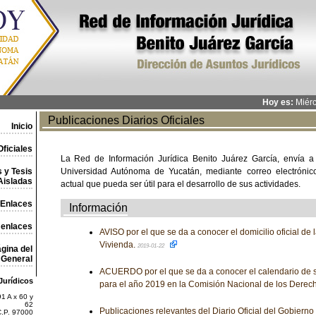
Hoy es:
Miérc
Publicaciones Diarios Oficiales
Inicio
ficiales
La Red de Información Jurídica Benito Juárez García, envía a
 y Tesis
Universidad Autónoma de Yucatán, mediante correo electrónico,
Aisladas
actual que pueda ser útil para el desarrollo de sus actividades.
Enlaces
Información
 enlaces
AVISO por el que se da a conocer el domicilio oficial de
Vivienda.
2019-01-22
gina del
General
ACUERDO por el que se da a conocer el calendario de 
Jurídicos
para el año 2019 en la Comisión Nacional de los Dere
1 A x 60 y
62
Publicaciones relevantes del Diario Oficial del Gobiern
C.P. 97000