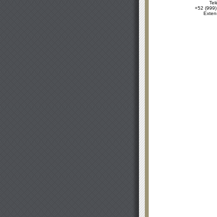
Tel
+52 (999)
Exten