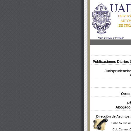
Publicaciones Diarios O
Jurisprudencias
Otros
Pá
Abogado 
Dirección de Asuntos 
Calle 57 No 49
Col. Centro, 