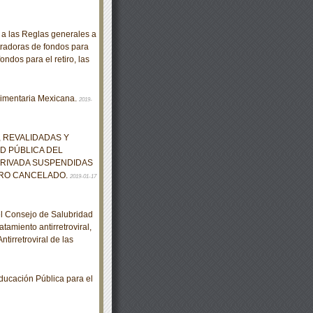
 las Reglas generales a
tradoras de fondos para
ondos para el retiro, las
limentaria Mexicana.
2019-
 REVALIDADAS Y
D PÚBLICA DEL
PRIVADA SUSPENDIDAS
TRO CANCELADO.
2019-01-17
el Consejo de Salubridad
tamiento antirretroviral,
tirretroviral de las
cación Pública para el