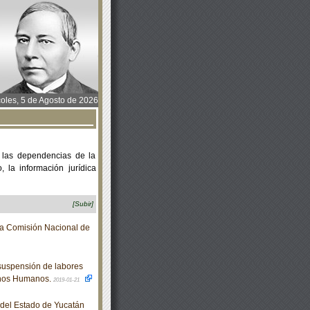
oles, 5 de Agosto de 2026
 las dependencias de la
 la información jurídica
[Subir]
 la Comisión Nacional de
suspensión de labores
chos Humanos.
2019-01-21
o del Estado de Yucatán