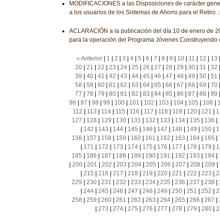
MODIFICACIONES a las Disposiciones de carácter genera
a los usuarios de los Sistemas de Ahorro para el Retiro.
ACLARACIÓN a la publicación del día 10 de enero de 20
para la operación del Programa Jóvenes Construyendo e
« Anterior
|
1
|
2
|
3
|
4
|
5
|
6
|
7
|
8
|
9
|
10
|
11
|
12
|
13
20
|
21
|
22
|
23
|
24
|
25
|
26
|
27
|
28
|
29
|
30
|
31
|
32
39
|
40
|
41
|
42
|
43
|
44
|
45
|
46
|
47
|
48
|
49
|
50
|
51
58
|
59
|
60
|
61
|
62
|
63
|
64
|
65
|
66
|
67
|
68
|
69
|
70
77
|
78
|
79
|
80
|
81
|
82
|
83
|
84
|
85
|
86
|
87
|
88
|
89
96
|
97
|
98
|
99
|
100
|
101
|
102
|
103
|
104
|
105
|
106
|
112
|
113
|
114
|
115
|
116
|
117
|
118
|
119
|
120
|
121
|
1
127
|
128
|
129
|
130
|
131
|
132
|
133
|
134
|
135
|
136
|
|
142
|
143
|
144
|
145
|
146
|
147
|
148
|
149
|
150
|
1
156
|
157
|
158
|
159
|
160
|
161
|
162
|
163
|
164
|
165
|
|
171
|
172
|
173
|
174
|
175
|
176
|
177
|
178
|
179
|
1
185
|
186
|
187
|
188
|
189
|
190
|
191
|
192
|
193
|
194
|
|
200
|
201
|
202
|
203
|
204
|
205
|
206
|
207
|
208
|
209
|
|
215
|
216
|
217
|
218
|
219
|
220
|
221
|
222
|
223
|
2
229
|
230
|
231
|
232
|
233
|
234
|
235
|
236
|
237
|
238
|
|
244
|
245
|
246
|
247
|
248
|
249
|
250
|
251
|
252
|
2
258
|
259
|
260
|
261
|
262
|
263
|
264
|
265
|
266
|
267
|
|
273
|
274
|
275
|
276
|
277
|
278
|
279
|
280
|
2