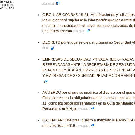
éfono/Fax:
2019-01-21
 930-0900
sión: 1151
CIRCULAR CONSAR 19-21, Modificaciones y adiciones a
las que deberá sujetarse la información que las adminis
el retiro, las sociedades de inversión especializadas de f
entidades recepto
2019-01-18
DECRETO por el que se crea el organismo Seguridad A
01-18
EMPRESAS DE SEGURIDAD PRIVADA REGISTRADAS,
REFRENDADAS ANTE LA SECRETARÍA DE SEGURIDA
ESTADO DE YUCATÁN. EMPRESAS DE SEGURIDAD 
Y EMPRESAS DE SEGURIDAD PRIVADA CON REGIS
ACUERDO por el que se modifica el diverso por el que 
General declara la obligatoriedad de los esquemas de tra
así como los procesos señalados en la Guía de Manejo An
Personas con VIH, p
2019-01-17
CALENDARIO de presupuesto autorizado al Ramo 11-Edu
ejercicio fiscal 2019.
2019-01-17