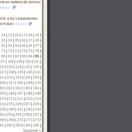
l en materia de servicio
2019-01-17
19, a los Lineamientos
l Futuro.
2019-01-17
|
14
|
15
|
16
|
17
|
18
|
19
|
|
33
|
34
|
35
|
36
|
37
|
38
|
|
52
|
53
|
54
|
55
|
56
|
57
|
|
71
|
72
|
73
|
74
|
75
|
76
|
|
90
|
91
|
92
|
93
|
94
|
95
|
107
|
108
|
109
|
110
|
111
|
22
|
123
|
124
|
125
|
126
|
137
|
138
|
139
|
140
|
141
51
|
152
|
153
|
154
|
155
|
166
|
167
|
168
|
169
|
170
80
|
181
|
182
|
183
|
184
|
195
|
196
|
197
|
198
|
199
210
|
211
|
212
|
213
|
214
24
|
225
|
226
|
227
|
228
|
239
|
240
|
241
|
242
|
243
53
|
254
|
255
|
256
|
257
|
268
|
269
|
270
|
271
|
272
81
|
282
|
283
|
284
|
285
|
Siguiente »