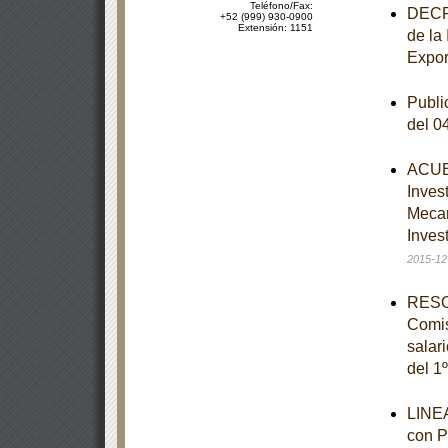
Teléfono/Fax:
DECRE
+52 (999) 930-0900
Extensión: 1151
de la
Expor
Publi
del 0
ACUER
Inves
Mecan
Inves
2015-12
RESOL
Comis
salar
del 1
LINEA
con P