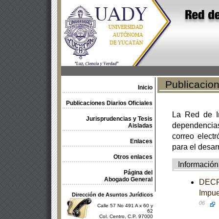
Publicacione
Inicio
Publicaciones Diarios Oficiales
La Red de In
Jurisprudencias y Tesis
dependencia
Aisladas
correo electr
Enlaces
para el desar
Otros enlaces
Información
Página del
Abogado General
DECRE
Impue
Dirección de Asuntos Jurídicos
06
Calle 57 No 491 A x 60 y
62
Col. Centro, C.P. 97000