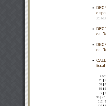
DECRE
dispo
2015-12
DECRE
del R
DECRE
del R
CALEN
fisca
« Ant
20
|
39
|
58
|
77
|
96
|
97
112
|
127
|