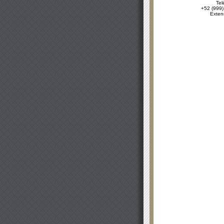
Tel
+52 (999)
Exten