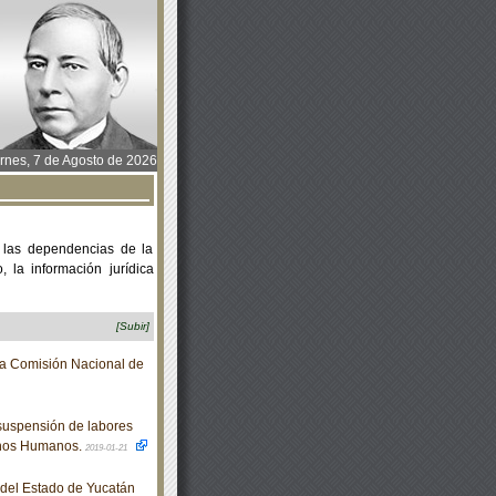
rnes, 7 de Agosto de 2026
 las dependencias de la
 la información jurídica
[Subir]
 la Comisión Nacional de
suspensión de labores
chos Humanos.
2019-01-21
o del Estado de Yucatán