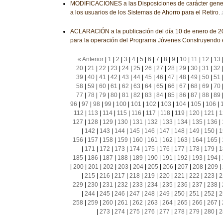
MODIFICACIONES a las Disposiciones de carácter genera
a los usuarios de los Sistemas de Ahorro para el Retiro.
ACLARACIÓN a la publicación del día 10 de enero de 20
para la operación del Programa Jóvenes Construyendo e
« Anterior
|
1
|
2
|
3
|
4
|
5
|
6
|
7
|
8
|
9
|
10
|
11
|
12
|
13
20
|
21
|
22
|
23
|
24
|
25
|
26
|
27
|
28
|
29
|
30
|
31
|
32
39
|
40
|
41
|
42
|
43
|
44
|
45
|
46
|
47
|
48
|
49
|
50
|
51
58
|
59
|
60
|
61
|
62
|
63
|
64
|
65
|
66
|
67
|
68
|
69
|
70
77
|
78
|
79
|
80
|
81
|
82
|
83
|
84
|
85
|
86
|
87
|
88
|
89
96
|
97
|
98
|
99
|
100
|
101
|
102
|
103
|
104
|
105
|
106
|
112
|
113
|
114
|
115
|
116
|
117
|
118
|
119
|
120
|
121
|
1
127
|
128
|
129
|
130
|
131
|
132
|
133
|
134
|
135
|
136
|
|
142
|
143
|
144
|
145
|
146
|
147
|
148
|
149
|
150
|
1
156
|
157
|
158
|
159
|
160
|
161
|
162
|
163
|
164
|
165
|
|
171
|
172
|
173
|
174
|
175
|
176
|
177
|
178
|
179
|
1
185
|
186
|
187
|
188
|
189
|
190
|
191
|
192
|
193
|
194
|
|
200
|
201
|
202
|
203
|
204
|
205
|
206
|
207
|
208
|
209
|
|
215
|
216
|
217
|
218
|
219
|
220
|
221
|
222
|
223
|
2
229
|
230
|
231
|
232
|
233
|
234
|
235
|
236
|
237
|
238
|
|
244
|
245
|
246
|
247
|
248
|
249
|
250
|
251
|
252
|
2
258
|
259
|
260
|
261
|
262
|
263
|
264
|
265
|
266
|
267
|
|
273
|
274
|
275
|
276
|
277
|
278
|
279
|
280
|
2