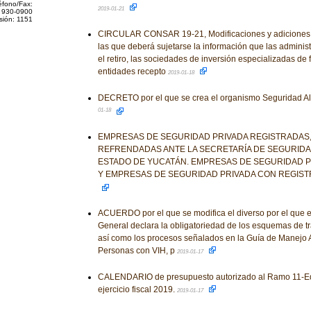
éfono/Fax:
2019-01-21
 930-0900
sión: 1151
CIRCULAR CONSAR 19-21, Modificaciones y adiciones a
las que deberá sujetarse la información que las adminis
el retiro, las sociedades de inversión especializadas de f
entidades recepto
2019-01-18
DECRETO por el que se crea el organismo Seguridad A
01-18
EMPRESAS DE SEGURIDAD PRIVADA REGISTRADAS,
REFRENDADAS ANTE LA SECRETARÍA DE SEGURIDA
ESTADO DE YUCATÁN. EMPRESAS DE SEGURIDAD 
Y EMPRESAS DE SEGURIDAD PRIVADA CON REGIS
ACUERDO por el que se modifica el diverso por el que 
General declara la obligatoriedad de los esquemas de tra
así como los procesos señalados en la Guía de Manejo An
Personas con VIH, p
2019-01-17
CALENDARIO de presupuesto autorizado al Ramo 11-Edu
ejercicio fiscal 2019.
2019-01-17