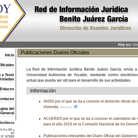
Hoy es:
Vie
Publicaciones Diarios Oficiales
Inicio
ficiales
La Red de Información Jurídica Benito Juárez García, envía a
 y Tesis
Universidad Autónoma de Yucatán, mediante correo electrónico,
Aisladas
actual que pueda ser útil para el desarrollo de sus actividades.
Enlaces
Información
 enlaces
AVISO por el que se da a conocer el domicilio oficial de
Vivienda.
2019-01-22
gina del
General
ACUERDO por el que se da a conocer el calendario de 
Jurídicos
para el año 2019 en la Comisión Nacional de los Dere
1 A x 60 y
62
Publicaciones relevantes del Diario Oficial del Gobiern
C.P. 97000