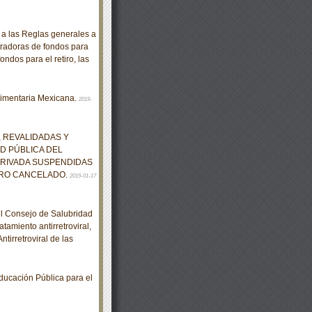
 las Reglas generales a
tradoras de fondos para
ondos para el retiro, las
limentaria Mexicana.
2019-
 REVALIDADAS Y
D PÚBLICA DEL
PRIVADA SUSPENDIDAS
TRO CANCELADO.
2019-01-17
el Consejo de Salubridad
tamiento antirretroviral,
tirretroviral de las
cación Pública para el