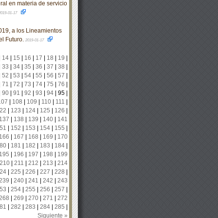
l en materia de servicio
2019-01-17
19, a los Lineamientos
l Futuro.
2019-01-17
|
14
|
15
|
16
|
17
|
18
|
19
|
|
33
|
34
|
35
|
36
|
37
|
38
|
|
52
|
53
|
54
|
55
|
56
|
57
|
|
71
|
72
|
73
|
74
|
75
|
76
|
|
90
|
91
|
92
|
93
|
94
|
95
|
107
|
108
|
109
|
110
|
111
|
22
|
123
|
124
|
125
|
126
|
137
|
138
|
139
|
140
|
141
51
|
152
|
153
|
154
|
155
|
166
|
167
|
168
|
169
|
170
80
|
181
|
182
|
183
|
184
|
195
|
196
|
197
|
198
|
199
210
|
211
|
212
|
213
|
214
24
|
225
|
226
|
227
|
228
|
239
|
240
|
241
|
242
|
243
53
|
254
|
255
|
256
|
257
|
268
|
269
|
270
|
271
|
272
81
|
282
|
283
|
284
|
285
|
Siguiente »