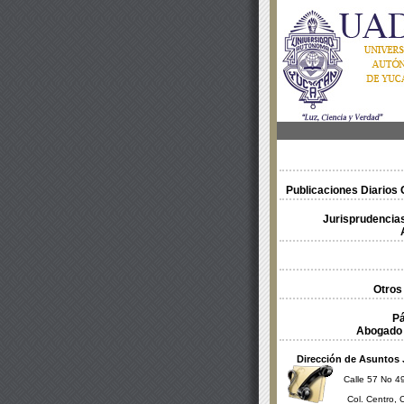
Publicaciones Diarios O
Jurisprudencias
Otros
Pá
Abogado 
Dirección de Asuntos 
Calle 57 No 49
Col. Centro, 