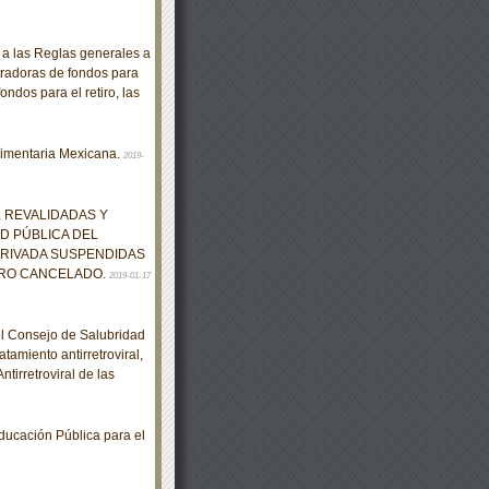
 las Reglas generales a
tradoras de fondos para
ondos para el retiro, las
limentaria Mexicana.
2019-
 REVALIDADAS Y
D PÚBLICA DEL
PRIVADA SUSPENDIDAS
TRO CANCELADO.
2019-01-17
el Consejo de Salubridad
tamiento antirretroviral,
tirretroviral de las
cación Pública para el