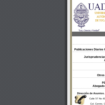
Publicaciones Diarios O
Jurisprudencias
Otros
Pá
Abogado 
Dirección de Asuntos 
Calle 57 No 49
Col. Centro, 