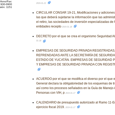
éfono/Fax:
2019-01-21
 930-0900
sión: 1151
CIRCULAR CONSAR 19-21, Modificaciones y adiciones a
las que deberá sujetarse la información que las adminis
el retiro, las sociedades de inversión especializadas de f
entidades recepto
2019-01-18
DECRETO por el que se crea el organismo Seguridad A
01-18
EMPRESAS DE SEGURIDAD PRIVADA REGISTRADAS,
REFRENDADAS ANTE LA SECRETARÍA DE SEGURIDA
ESTADO DE YUCATÁN. EMPRESAS DE SEGURIDAD 
Y EMPRESAS DE SEGURIDAD PRIVADA CON REGIS
ACUERDO por el que se modifica el diverso por el que 
General declara la obligatoriedad de los esquemas de tra
así como los procesos señalados en la Guía de Manejo An
Personas con VIH, p
2019-01-17
CALENDARIO de presupuesto autorizado al Ramo 11-Edu
ejercicio fiscal 2019.
2019-01-17