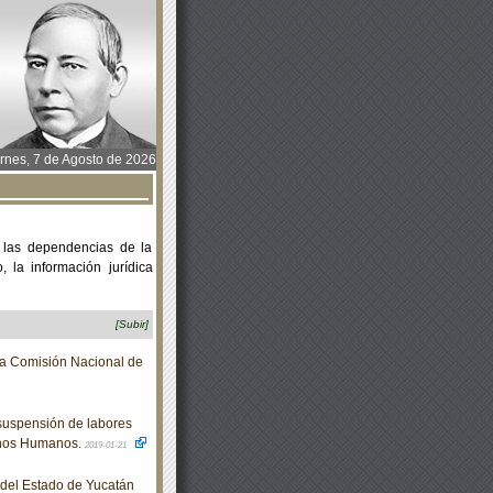
rnes, 7 de Agosto de 2026
 las dependencias de la
 la información jurídica
[Subir]
 la Comisión Nacional de
suspensión de labores
chos Humanos.
2019-01-21
o del Estado de Yucatán