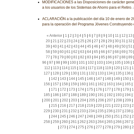
MODIFICACIONES a las Disposiciones de carácter genera
a los usuarios de los Sistemas de Ahorro para el Retiro.
ACLARACIÓN a la publicación del día 10 de enero de 20
para la operación del Programa Jóvenes Construyendo e
« Anterior
|
1
|
2
|
3
|
4
|
5
|
6
|
7
|
8
|
9
|
10
|
11
|
12
|
13
20
|
21
|
22
|
23
|
24
|
25
|
26
|
27
|
28
|
29
|
30
|
31
|
32
39
|
40
|
41
|
42
|
43
|
44
|
45
|
46
|
47
|
48
|
49
|
50
|
51
58
|
59
|
60
|
61
|
62
|
63
|
64
|
65
|
66
|
67
|
68
|
69
|
70
77
|
78
|
79
|
80
|
81
|
82
|
83
|
84
|
85
|
86
|
87
|
88
|
89
96
|
97
|
98
|
99
|
100
|
101
|
102
|
103
|
104
|
105
|
106
|
112
|
113
|
114
|
115
|
116
|
117
|
118
|
119
|
120
|
121
|
1
127
|
128
|
129
|
130
|
131
|
132
|
133
|
134
|
135
|
136
|
|
142
|
143
|
144
|
145
|
146
|
147
|
148
|
149
|
150
|
1
156
|
157
|
158
|
159
|
160
|
161
|
162
|
163
|
164
|
165
|
|
171
|
172
|
173
|
174
|
175
|
176
|
177
|
178
|
179
|
1
185
|
186
|
187
|
188
|
189
|
190
|
191
|
192
|
193
|
194
|
|
200
|
201
|
202
|
203
|
204
|
205
|
206
|
207
|
208
|
209
|
|
215
|
216
|
217
|
218
|
219
|
220
|
221
|
222
|
223
|
2
229
|
230
|
231
|
232
|
233
|
234
|
235
|
236
|
237
|
238
|
|
244
|
245
|
246
|
247
|
248
|
249
|
250
|
251
|
252
|
2
258
|
259
|
260
|
261
|
262
|
263
|
264
|
265
|
266
|
267
|
|
273
|
274
|
275
|
276
|
277
|
278
|
279
|
280
|
2