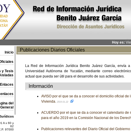
Hoy es:
Vie
Publicaciones Diarios Oficiales
Inicio
ficiales
La Red de Información Jurídica Benito Juárez García, envía a
 y Tesis
Universidad Autónoma de Yucatán, mediante correo electrónico,
Aisladas
actual que pueda ser útil para el desarrollo de sus actividades.
Enlaces
Información
 enlaces
AVISO por el que se da a conocer el domicilio oficial de
Vivienda.
2019-01-22
gina del
General
ACUERDO por el que se da a conocer el calendario de 
Jurídicos
para el año 2019 en la Comisión Nacional de los Dere
1 A x 60 y
62
Publicaciones relevantes del Diario Oficial del Gobiern
C.P. 97000