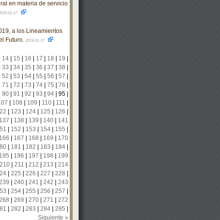
l en materia de servicio
2019-01-17
19, a los Lineamientos
l Futuro.
2019-01-17
|
14
|
15
|
16
|
17
|
18
|
19
|
|
33
|
34
|
35
|
36
|
37
|
38
|
|
52
|
53
|
54
|
55
|
56
|
57
|
|
71
|
72
|
73
|
74
|
75
|
76
|
|
90
|
91
|
92
|
93
|
94
|
95
|
107
|
108
|
109
|
110
|
111
|
22
|
123
|
124
|
125
|
126
|
137
|
138
|
139
|
140
|
141
51
|
152
|
153
|
154
|
155
|
166
|
167
|
168
|
169
|
170
80
|
181
|
182
|
183
|
184
|
195
|
196
|
197
|
198
|
199
210
|
211
|
212
|
213
|
214
24
|
225
|
226
|
227
|
228
|
239
|
240
|
241
|
242
|
243
53
|
254
|
255
|
256
|
257
|
268
|
269
|
270
|
271
|
272
81
|
282
|
283
|
284
|
285
|
Siguiente »