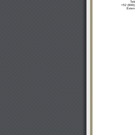
Tel
+52 (999)
Exten