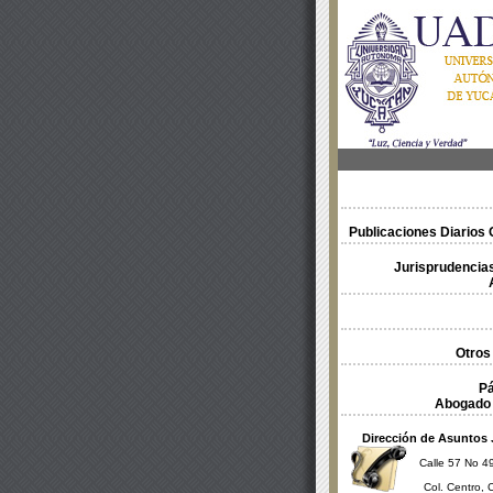
Publicaciones Diarios O
Jurisprudencias
Otros
Pá
Abogado 
Dirección de Asuntos 
Calle 57 No 49
Col. Centro, 