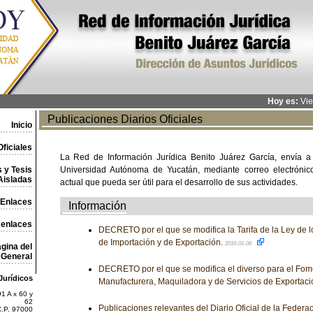
Hoy es:
Vie
Publicaciones Diarios Oficiales
Inicio
ficiales
La Red de Información Jurídica Benito Juárez García, envía a
 y Tesis
Universidad Autónoma de Yucatán, mediante correo electrónico,
Aisladas
actual que pueda ser útil para el desarrollo de sus actividades.
Enlaces
Información
 enlaces
DECRETO por el que se modifica la Tarifa de la Ley de 
de Importación y de Exportación.
2016-01-06
gina del
General
DECRETO por el que se modifica el diverso para el Fome
Jurídicos
Manufacturera, Maquiladora y de Servicios de Exportaci
1 A x 60 y
62
Publicaciones relevantes del Diario Oficial de la Federa
C.P. 97000