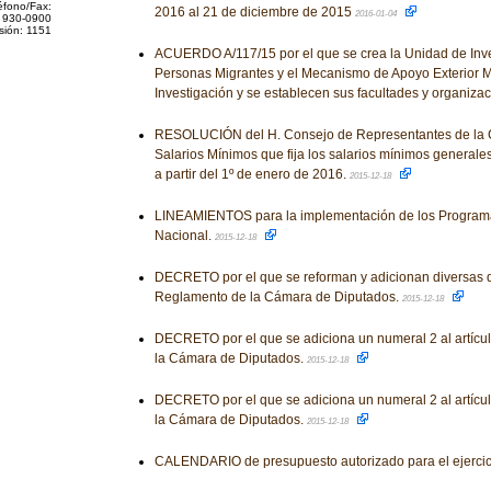
éfono/Fax:
2016 al 21 de diciembre de 2015
2016-01-04
 930-0900
sión: 1151
ACUERDO A/117/15 por el que se crea la Unidad de Inve
Personas Migrantes y el Mecanismo de Apoyo Exterior
Investigación y se establecen sus facultades y organiza
RESOLUCIÓN del H. Consejo de Representantes de la C
Salarios Mínimos que fija los salarios mínimos generales
a partir del 1º de enero de 2016.
2015-12-18
LINEAMIENTOS para la implementación de los Programa
Nacional.
2015-12-18
DECRETO por el que se reforman y adicionan diversas d
Reglamento de la Cámara de Diputados.
2015-12-18
DECRETO por el que se adiciona un numeral 2 al artícu
la Cámara de Diputados.
2015-12-18
DECRETO por el que se adiciona un numeral 2 al artícu
la Cámara de Diputados.
2015-12-18
CALENDARIO de presupuesto autorizado para el ejercici