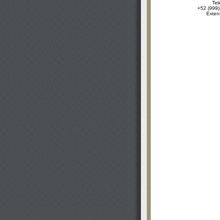
Tel
+52 (999)
Exten