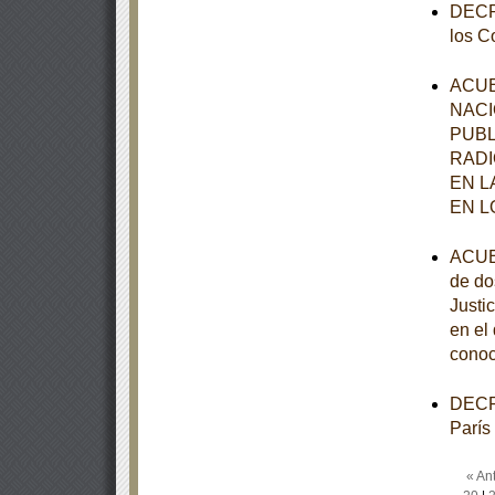
DECRE
los C
ACUE
NACI
PUBL
RADI
EN L
EN L
ACUER
de do
Justi
en el
conoc
DECRE
París
« Ant