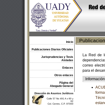
Publicacione
Inicio
Publicaciones Diarios Oficiales
La Red de In
Jurisprudencias y Tesis
dependencia
Aisladas
correo electr
Enlaces
para el desar
Otros enlaces
Información
Página del
Abogado General
ACUER
forma
Dirección de Asuntos Jurídicos
Técni
Calle 57 No 491 A x 60 y
62
estan
Col. Centro, C.P. 97000