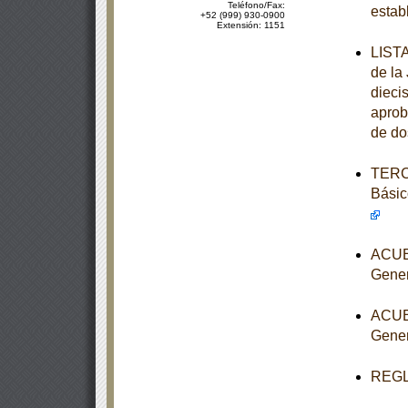
Teléfono/Fax:
estab
+52 (999) 930-0900
Extensión: 1151
LISTA
de la
diecis
aprob
de do
TERCE
Básic
ACUER
Gener
ACUER
Gener
REGLA