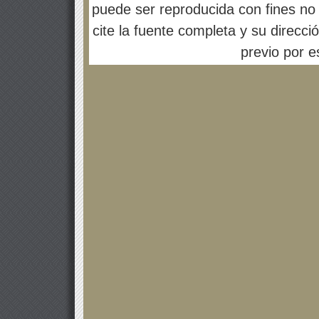
puede ser reproducida con fines no 
cite la fuente completa y su direcci
previo por es