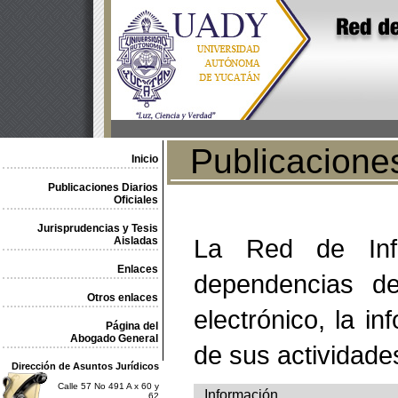
Publicaciones 
Inicio
Publicaciones Diarios
Oficiales
Jurisprudencias y Tesis
La Red de Info
Aisladas
Enlaces
dependencias de
Otros enlaces
electrónico, la in
Página del
Abogado General
de sus actividade
Dirección de Asuntos Jurídicos
Calle 57 No 491 A x 60 y
Información
62