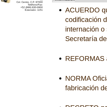
Col. Centro, C.P. 97000
Teléfono/Fax:
+52 (999) 930-0900
ACUERDO que m
Extensión: 1151
codificación 
internación o 
Secretaría d
REFORMAS al 
NORMA Ofici
fabricación 