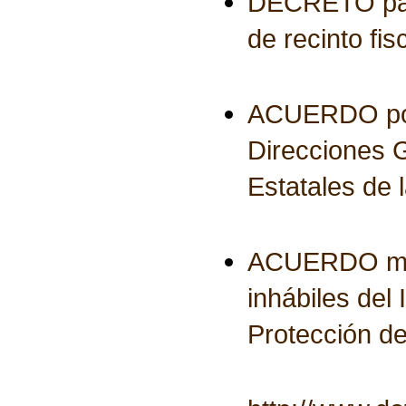
DECRETO para 
de recinto fis
ACUERDO por e
Direcciones 
Estatales de 
ACUERDO media
inhábiles del
Protección d