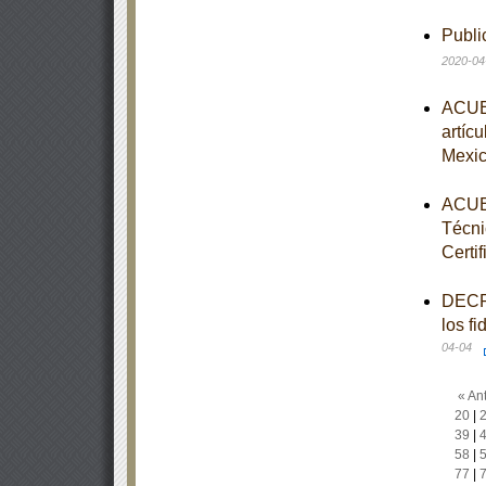
Publi
2020-04
ACUER
artíc
Mexi
ACUER
Técni
Certi
DECRE
los f
04-04
« Ant
20
|
39
|
58
|
77
|