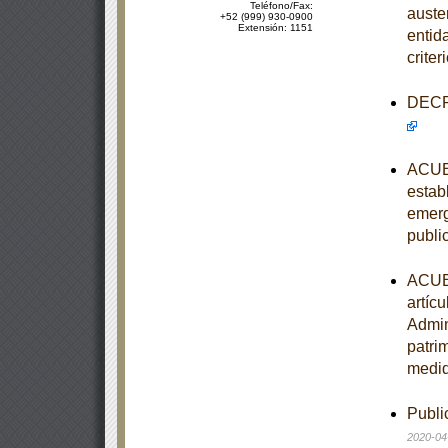
Teléfono/Fax:
auste
+52 (999) 930-0900
Extensión: 1151
entid
crite
DECRE
ACUER
estab
emerg
publi
ACUER
artíc
Admin
patri
medid
Publi
2020-04