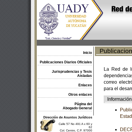
Publicacione
Inicio
Publicaciones Diarios Oficiales
La Red de In
Jurisprudencias y Tesis
dependencia
Aisladas
correo electr
Enlaces
para el desar
Otros enlaces
Información
Página del
Abogado General
Publi
Estad
Dirección de Asuntos Jurídicos
Calle 57 No 491 A x 60 y
62
DECRE
Col. Centro, C.P. 97000