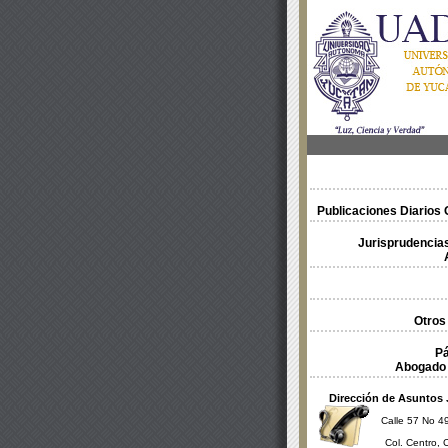
Publicaciones Diarios O
Jurisprudencias
Otros
Pá
Abogado 
Dirección de Asuntos 
Calle 57 No 49
Col. Centro, 