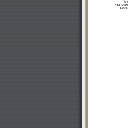
Tel
+52 (999)
Exten