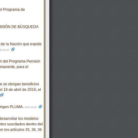
 el Programa de
MISIÓN DE BÚSQUEDA
de la Nación que expide
20-02-05
n del Programa Pensión
rmanente, para el
e se otorgan beneficios
l 18 de abril de 2016, el
Origen PLUMA.
2020-02-04
sarrollar los modelos
ntos suscitados dentro del
n los artículos 35, 36, 36