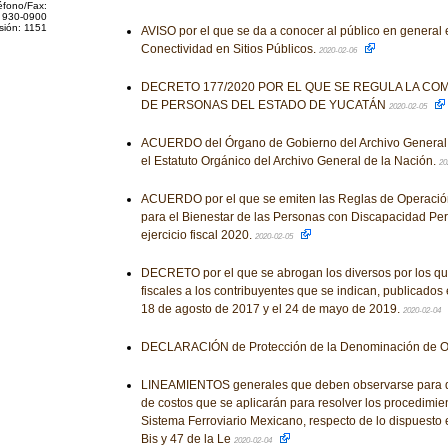
éfono/Fax:
 930-0900
sión: 1151
AVISO por el que se da a conocer al público en general
Conectividad en Sitios Públicos.
2020-02-06
DECRETO 177/2020 POR EL QUE SE REGULA LA CO
DE PERSONAS DEL ESTADO DE YUCATÁN
2020-02-05
ACUERDO del Órgano de Gobierno del Archivo General 
el Estatuto Orgánico del Archivo General de la Nación.
20
ACUERDO por el que se emiten las Reglas de Operació
para el Bienestar de las Personas con Discapacidad Pe
ejercicio fiscal 2020.
2020-02-05
DECRETO por el que se abrogan los diversos por los qu
fiscales a los contribuyentes que se indican, publicados e
18 de agosto de 2017 y el 24 de mayo de 2019.
2020-02-04
DECLARACIÓN de Protección de la Denominación de 
LINEAMIENTOS generales que deben observarse para de
de costos que se aplicarán para resolver los procedimie
Sistema Ferroviario Mexicano, respecto de lo dispuesto e
Bis y 47 de la Le
2020-02-04