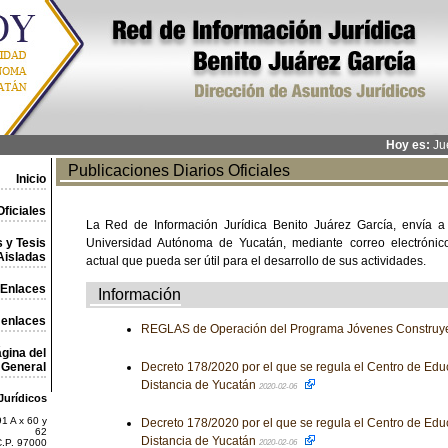
Hoy es:
Jue
Publicaciones Diarios Oficiales
Inicio
ficiales
La Red de Información Jurídica Benito Juárez García, envía a
 y Tesis
Universidad Autónoma de Yucatán, mediante correo electrónico,
Aisladas
actual que pueda ser útil para el desarrollo de sus actividades.
Enlaces
Información
 enlaces
REGLAS de Operación del Programa Jóvenes Construye
gina del
General
Decreto 178/2020 por el que se regula el Centro de Educ
Distancia de Yucatán
2020-02-06
Jurídicos
1 A x 60 y
Decreto 178/2020 por el que se regula el Centro de Educ
62
Distancia de Yucatán
C.P. 97000
2020-02-06