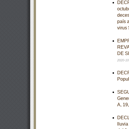
DECRE
octub
deces
país 
viru
EMPR
REVA
DE S
2020-10
DECRE
Popul
SEGUN
Gener
A, 19
DECLA
lluvi