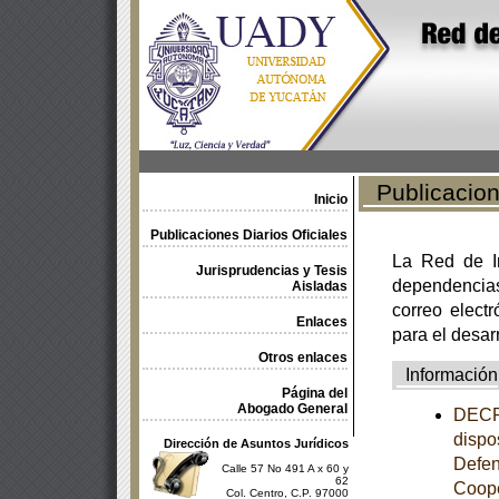
Publicacione
Inicio
Publicaciones Diarios Oficiales
La Red de In
Jurisprudencias y Tesis
dependencia
Aisladas
correo electr
Enlaces
para el desar
Otros enlaces
Información
Página del
Abogado General
DECRE
dispo
Dirección de Asuntos Jurídicos
Defen
Calle 57 No 491 A x 60 y
62
Coope
Col. Centro, C.P. 97000