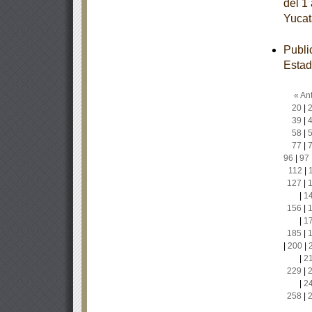
del 1
Yucat
Publi
Estad
« Ant
20
|
39
|
58
|
77
|
96
|
97
112
|
127
|
|
1
156
|
|
1
185
|
|
200
|
|
2
229
|
|
2
258
|