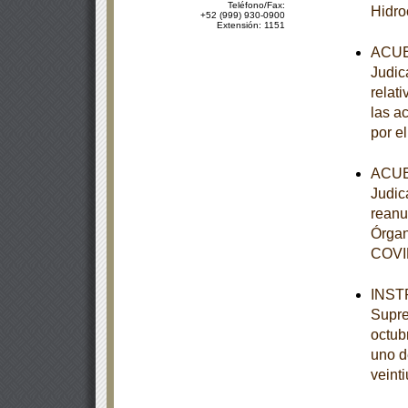
Teléfono/Fax:
Hidro
+52 (999) 930-0900
Extensión: 1151
ACUER
Judic
relati
las a
por el
ACUER
Judica
reanu
Órgan
COVID
INSTR
Supre
octubr
uno d
veinti