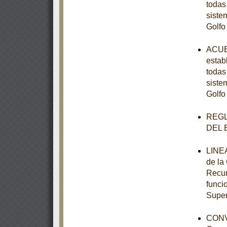
todas
siste
Golfo
ACUER
estab
todas
siste
Golfo
REGL
DEL 
LINEA
de la
Recur
funci
Super
CONV