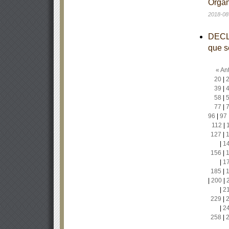
Organ
2018-08
DECLA
que s
« Ant
20
|
39
|
58
|
77
|
96
|
97
112
|
127
|
|
1
156
|
|
1
185
|
|
200
|
|
2
229
|
|
2
258
|