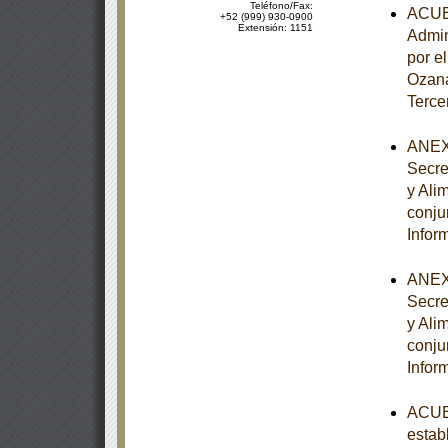
Teléfono/Fax:
ACUER
+52 (999) 930-0900
Extensión: 1151
Admin
por e
Ozana
Terce
ANEXO
Secre
y Ali
conju
Infor
ANEXO
Secre
y Ali
conju
Infor
ACUER
estab