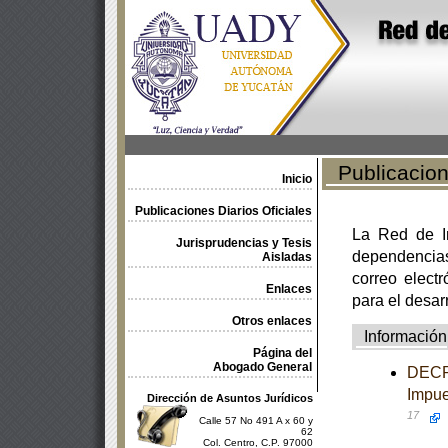
Publicacione
Inicio
Publicaciones Diarios Oficiales
La Red de In
Jurisprudencias y Tesis
dependencia
Aisladas
correo electr
Enlaces
para el desar
Otros enlaces
Información
Página del
Abogado General
DECRE
Impue
Dirección de Asuntos Jurídicos
17
Calle 57 No 491 A x 60 y
62
Col. Centro, C.P. 97000