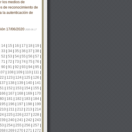
 los medios de
es de reconocimiento de
ra la autenticación de
ación 17/06/2020
2020-06-17
|
14
|
15
|
16
|
17
|
18
|
19
|
|
33
|
34
|
35
|
36
|
37
|
38
|
|
52
|
53
|
54
|
55
|
56
|
57
|
|
71
|
72
|
73
|
74
|
75
|
76
|
|
90
|
91
|
92
|
93
|
94
|
95
|
107
|
108
|
109
|
110
|
111
|
22
|
123
|
124
|
125
|
126
|
137
|
138
|
139
|
140
|
141
51
|
152
|
153
|
154
|
155
|
166
|
167
|
168
|
169
|
170
80
|
181
|
182
|
183
|
184
|
195
|
196
|
197
|
198
|
199
210
|
211
|
212
|
213
|
214
24
|
225
|
226
|
227
|
228
|
239
|
240
|
241
|
242
|
243
53
|
254
|
255
|
256
|
257
|
268
|
269
|
270
|
271
|
272