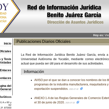
Hoy es:
Vie
Publicaciones Diarios Oficiales
Inicio
ficiales
La Red de Información Jurídica Benito Juárez García, envía a
 y Tesis
Universidad Autónoma de Yucatán, mediante correo electrónico,
Aisladas
actual que pueda ser útil para el desarrollo de sus actividades.
Enlaces
Información
 enlaces
AVISO por el que se dan a conocer los nombres de los ti
programas de la industria manufacturera, maquiladora y 
gina del
exportación suspendidos.
General
2020-07-02
Jurídicos
ANEXO 1-A de las Reglas Generales de Comercio Exteri
el 30 de junio de 2020.
1 A x 60 y
2020-07-02
62
C.P. 97000