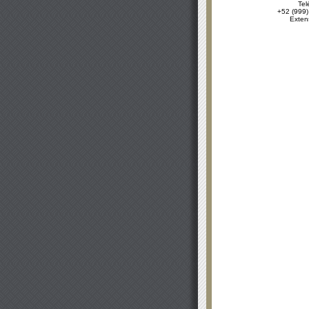
Tel
+52 (999)
Exten