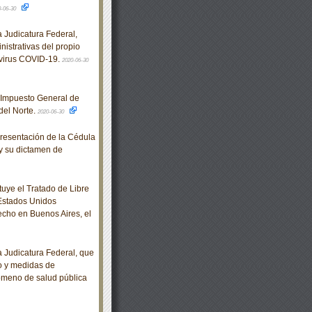
0-06-30
Judicatura Federal,
nistrativas del propio
 virus COVID-19.
2020-06-30
 Impuesto General de
del Norte.
2020-06-30
resentación de la Cédula
y su dictamen de
tuye el Tratado de Libre
 Estados Unidos
cho en Buenos Aires, el
Judicatura Federal, que
jo y medidas de
nómeno de salud pública