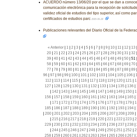
ACUERDO número 13/06/20 por el que se dan a conocer
comunicación electrónica para la recepción de solicitud
validez oficial de estudios del tipo superior, así como pa
certificados de estudios parc
2020-06-28
Publicaciones relevantes del Diario Oficial de la Feder
« Anterior
|
1
|
2
|
3
|
4
|
5
|
6
|
7
|
8
|
9
|
10
|
11
|
12
|
13
20
|
21
|
22
|
23
|
24
|
25
|
26
|
27
|
28
|
29
|
30
|
31
|
32
39
|
40
|
41
|
42
|
43
|
44
|
45
|
46
|
47
|
48
|
49
|
50
|
51
58
|
59
|
60
|
61
|
62
|
63
|
64
|
65
|
66
|
67
|
68
|
69
|
70
77
|
78
|
79
|
80
|
81
|
82
|
83
|
84
|
85
|
86
|
87
|
88
|
89
96
|
97
|
98
|
99
|
100
|
101
|
102
|
103
|
104
|
105
|
106
|
112
|
113
|
114
|
115
|
116
|
117
|
118
|
119
|
120
|
121
|
1
127
|
128
|
129
|
130
|
131
|
132
|
133
|
134
|
135
|
136
|
|
142
|
143
|
144
|
145
|
146
|
147
|
148
|
149
|
150
|
1
156
|
157
|
158
|
159
|
160
|
161
|
162
|
163
|
164
|
165
|
|
171
|
172
|
173
|
174
|
175
|
176
|
177
|
178
|
179
|
1
185
|
186
|
187
|
188
|
189
|
190
|
191
|
192
|
193
|
194
|
|
200
|
201
|
202
|
203
|
204
|
205
|
206
|
207
|
208
|
209
|
|
215
|
216
|
217
|
218
|
219
|
220
|
221
|
222
|
223
|
2
229
|
230
|
231
|
232
|
233
|
234
|
235
|
236
|
237
|
238
|
|
244
|
245
|
246
|
247
|
248
|
249
|
250
|
251
|
252
|
2
258
|
259
|
260
|
261
|
262
|
263
|
264
|
265
|
266
|
267
|