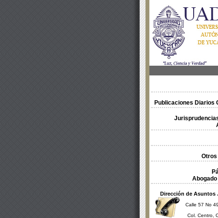
Publicaciones Diarios O
Jurisprudencias
Otros
Pá
Abogado 
Dirección de Asuntos 
Calle 57 No 49
Col. Centro, 