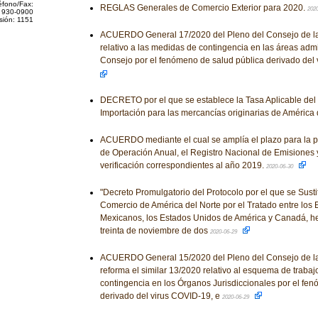
éfono/Fax:
REGLAS Generales de Comercio Exterior para 2020.
202
 930-0900
sión: 1151
ACUERDO General 17/2020 del Pleno del Consejo de la 
relativo a las medidas de contingencia en las áreas admi
Consejo por el fenómeno de salud pública derivado del
DECRETO por el que se establece la Tasa Aplicable del
Importación para las mercancías originarias de América 
ACUERDO mediante el cual se amplía el plazo para la p
de Operación Anual, el Registro Nacional de Emisiones 
verificación correspondientes al año 2019.
2020-06-30
"Decreto Promulgatorio del Protocolo por el que se Susti
Comercio de América del Norte por el Tratado entre los
Mexicanos, los Estados Unidos de América y Canadá, he
treinta de noviembre de dos
2020-06-29
ACUERDO General 15/2020 del Pleno del Consejo de la 
reforma el similar 13/2020 relativo al esquema de traba
contingencia en los Órganos Jurisdiccionales por el fe
derivado del virus COVID-19, e
2020-06-29