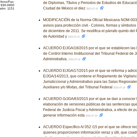
éfono/Fax:
de Diplomas, Títulos y Periodos de Estudios de Educació
 930-0900
Ciudad de México el diez
sión: 1151
2015-07-15
MODIFICACIÓN de la Norma Oficial Mexicana NOM-003
avisos para protección civil.- Colores, formas y símbolos a
de diciembre de 2011. Se modifica el párrafo quinto del 
de Autoridad y
2015-07-15
ACUERDO E/JGA/18/2015 por el que se establecen las 
de Control Interno Institucional del Tribunal Federal de Ju
Administrativa.
2015-07-14
ACUERDO E/JGA/17/2015 por el que se reforma y adici
E/JGA/14/2013, que contiene el Reglamento de Vigilan
Jurisdiccional y Administrativo para las Salas Regionale
Auxiliares y/o Mixtas, del Tribunal Federal
2015-07-14
ACUERDO G/JGA/63/2015 por el que se dan a conocer l
elaboración de versiones públicas de las sentencias que
Federal de Justicia Fiscal y Administrativa, a efecto de 
generar información esta
2015-07-14
ACUERDO Específico A/ 052 /15 por el que se ofrece r
quienes proporcionen información veraz y útil, que coady