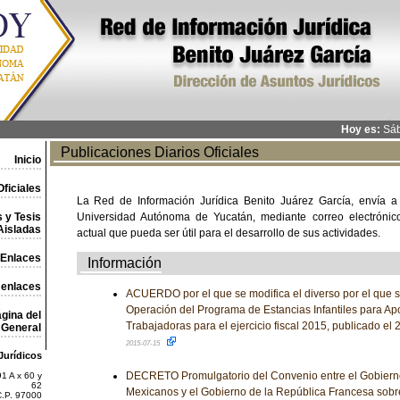
Hoy es:
Sáb
Publicaciones Diarios Oficiales
Inicio
ficiales
La Red de Información Jurídica Benito Juárez García, envía a
 y Tesis
Universidad Autónoma de Yucatán, mediante correo electrónico,
Aisladas
actual que pueda ser útil para el desarrollo de sus actividades.
Enlaces
Información
 enlaces
ACUERDO por el que se modifica el diverso por el que s
Operación del Programa de Estancias Infantiles para A
gina del
Trabajadoras para el ejercicio fiscal 2015, publicado el
General
2015-07-15
Jurídicos
DECRETO Promulgatorio del Convenio entre el Gobiern
1 A x 60 y
62
Mexicanos y el Gobierno de la República Francesa sob
C.P. 97000