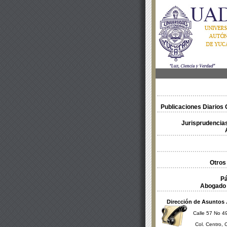
Publicaciones Diarios O
Jurisprudencias
Otros
Pá
Abogado 
Dirección de Asuntos 
Calle 57 No 49
Col. Centro, 