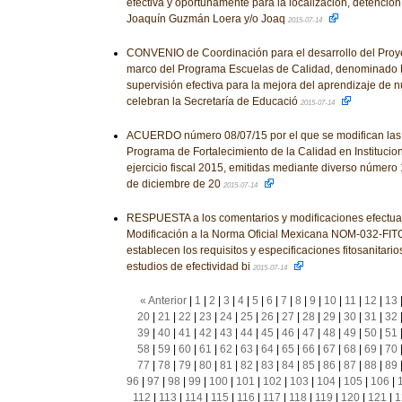
efectiva y oportunamente para la localización, detenció
Joaquín Guzmán Loera y/o Joaq
2015-07-14
CONVENIO de Coordinación para el desarrollo del Proye
marco del Programa Escuelas de Calidad, denominado
supervisión efectiva para la mejora del aprendizaje de 
celebran la Secretaría de Educació
2015-07-14
ACUERDO número 08/07/15 por el que se modifican las
Programa de Fortalecimiento de la Calidad en Institucio
ejercicio fiscal 2015, emitidas mediante diverso número 
de diciembre de 20
2015-07-14
RESPUESTA a los comentarios y modificaciones efectua
Modificación a la Norma Oficial Mexicana NOM-032-FITO
establecen los requisitos y especificaciones fitosanitario
estudios de efectividad bi
2015-07-14
« Anterior
|
1
|
2
|
3
|
4
|
5
|
6
|
7
|
8
|
9
|
10
|
11
|
12
|
13
20
|
21
|
22
|
23
|
24
|
25
|
26
|
27
|
28
|
29
|
30
|
31
|
32
39
|
40
|
41
|
42
|
43
|
44
|
45
|
46
|
47
|
48
|
49
|
50
|
51
58
|
59
|
60
|
61
|
62
|
63
|
64
|
65
|
66
|
67
|
68
|
69
|
70
77
|
78
|
79
|
80
|
81
|
82
|
83
|
84
|
85
|
86
|
87
|
88
|
89
96
|
97
|
98
|
99
|
100
|
101
|
102
|
103
|
104
|
105
|
106
|
112
|
113
|
114
|
115
|
116
|
117
|
118
|
119
|
120
|
121
|
1