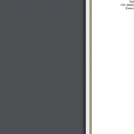
Tel
+52 (999)
Exten