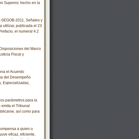
n Superior, hecho en la
-SEGOB-2011, Señales y
 utilizar, publicada el 23
Prefacio, el numeral 4.2
Disposiciones del Marco
sticia Fiscal y
ona el Acuerdo
cia del Desempeño
s, Especializadas,
os parámetros para la
 emita el Tribunal
publicarse, así como para
ecompensa a quien o
uve eficaz, eficiente,