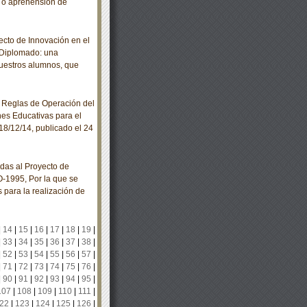
n o aprehensión de
cto de Innovación en el
 Diplomado: una
nuestros alumnos, que
 Reglas de Operación del
nes Educativas para el
18/12/14, publicado el 24
das al Proyecto de
-1995, Por la que se
s para la realización de
|
14
|
15
|
16
|
17
|
18
|
19
|
|
33
|
34
|
35
|
36
|
37
|
38
|
|
52
|
53
|
54
|
55
|
56
|
57
|
|
71
|
72
|
73
|
74
|
75
|
76
|
|
90
|
91
|
92
|
93
|
94
|
95
|
107
|
108
|
109
|
110
|
111
|
22
|
123
|
124
|
125
|
126
|