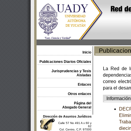
Publicacione
Inicio
Publicaciones Diarios Oficiales
La Red de In
Jurisprudencias y Tesis
dependencia
Aisladas
correo electr
Enlaces
para el desar
Otros enlaces
Información
Página del
Abogado General
DECRE
Elimi
Dirección de Asuntos Jurídicos
Traba
Calle 57 No 491 A x 60 y
62
dieci
Col. Centro, C.P. 97000