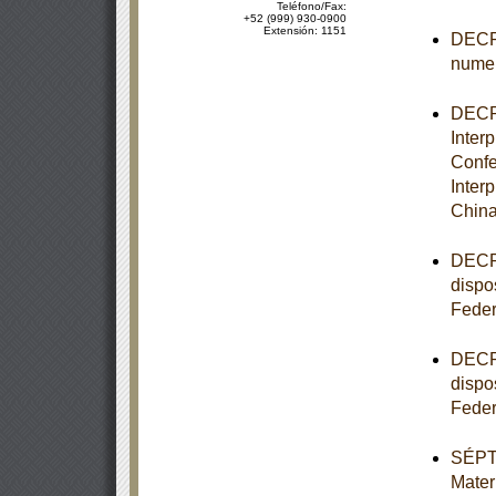
Teléfono/Fax:
+52 (999) 930-0900
Extensión: 1151
DECRE
numer
DECRE
Inter
Confe
Inter
China
DECRE
dispo
Feder
DECRE
dispo
Feder
SÉPTI
Mater