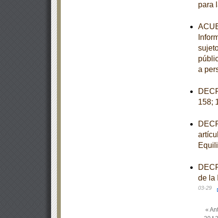
para 
ACUER
Infor
sujet
públi
a per
DECRE
158; 
DECRE
artícu
Equil
DECRE
de la
03-29
« Ant