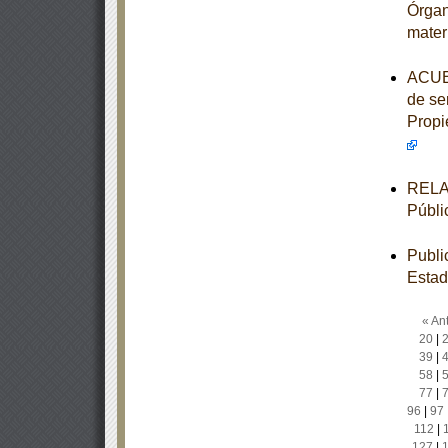
Órgan
mater
ACUER
de ser
Propi
RELAC
Públi
Publi
Estad
« Ant
20
|
39
|
58
|
77
|
96
|
97
112
|
127
|