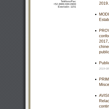
Teléfono/Fax:
2019
+52 (999) 930-0900
Extensión: 1151
MODIF
Estab
PROYE
confo
2017,
chine
publi
Publi
2019-08
PRIME
Misce
AVISO
Relac
conti