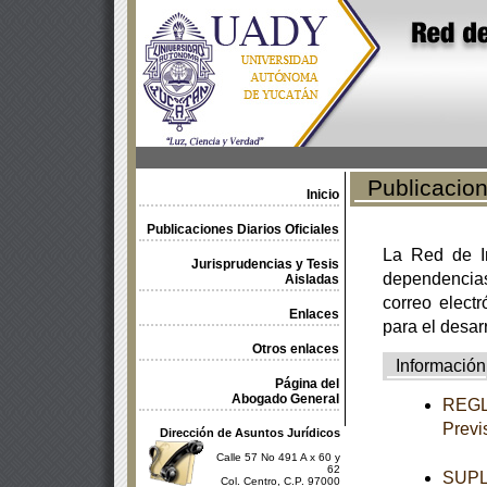
Publicacione
Inicio
Publicaciones Diarios Oficiales
La Red de In
Jurisprudencias y Tesis
dependencia
Aisladas
correo electr
Enlaces
para el desar
Otros enlaces
Información
Página del
Abogado General
REGLA
Previ
Dirección de Asuntos Jurídicos
Calle 57 No 491 A x 60 y
62
SUPL
Col. Centro, C.P. 97000