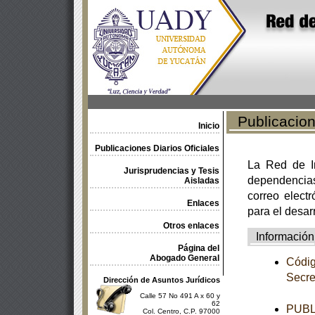
Publicacione
Inicio
Publicaciones Diarios Oficiales
La Red de In
Jurisprudencias y Tesis
dependencia
Aisladas
correo electr
Enlaces
para el desar
Otros enlaces
Información
Página del
Abogado General
Códig
Secre
Dirección de Asuntos Jurídicos
Calle 57 No 491 A x 60 y
62
PUBL
Col. Centro, C.P. 97000