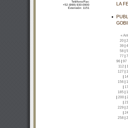
Teléfono/Fax:
LA F
+52 (999) 930-0900
Extensión: 1151
PUBL
GOBI
« Ant
20
|
39
|
58
|
77
|
96
|
97
112
|
127
|
|
1
156
|
|
1
185
|
|
200
|
|
2
229
|
|
2
258
|