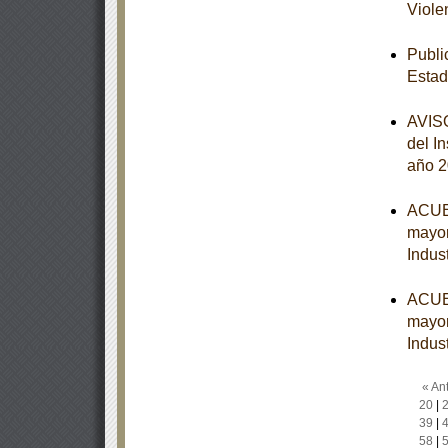
Viole
Publi
Estad
AVISO
del I
año 
ACUER
mayor
Indust
ACUER
mayor
Indust
« Ant
20
|
39
|
58
|