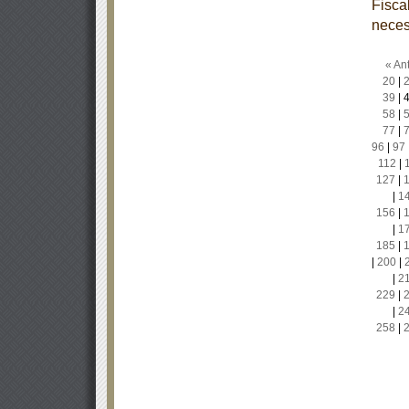
Fisca
neces
« Ant
20
|
39
|
58
|
77
|
96
|
97
112
|
127
|
|
1
156
|
|
1
185
|
|
200
|
|
2
229
|
|
2
258
|