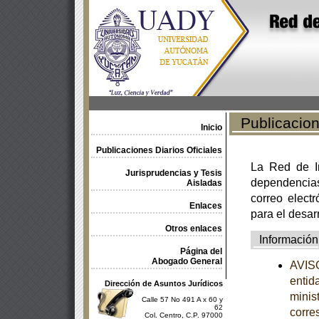
Publicacione
Inicio
Publicaciones Diarios Oficiales
La Red de In
Jurisprudencias y Tesis
dependencia
Aisladas
correo electr
Enlaces
para el desar
Otros enlaces
Información
Página del
Abogado General
AVISO
entid
Dirección de Asuntos Jurídicos
minist
Calle 57 No 491 A x 60 y
62
corre
Col. Centro, C.P. 97000