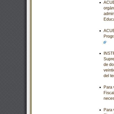
ACUER
orgán
admin
Educa
ACUER
Progr
INSTR
Supre
de dos
veint
del t
Para 
Fisca
neces
Para 