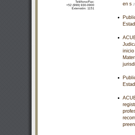
Teléfono/Fax:
en s
2
+52 (999) 930-0900
Extensión: 1151
Publi
Esta
ACUER
Judic
inici
Mater
jurisd
Publi
Estad
ACUER
regis
profe
recom
pree