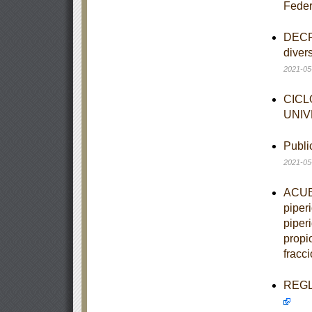
Feder
DECRE
diver
2021-05
CICL
UNIV
Publi
2021-05
ACUER
piper
piper
propio
fracci
REGLA