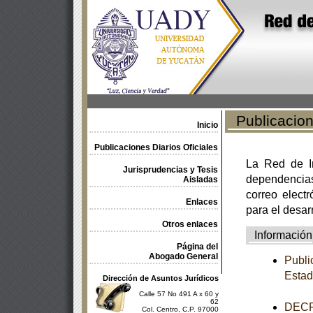
Publicacione
Inicio
Publicaciones Diarios Oficiales
La Red de In
Jurisprudencias y Tesis
dependencia
Aisladas
correo electr
Enlaces
para el desar
Otros enlaces
Información
Página del
Abogado General
Publi
Estad
Dirección de Asuntos Jurídicos
Calle 57 No 491 A x 60 y
62
DECRE
Col. Centro, C.P. 97000