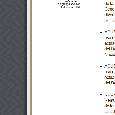
Teléfono/Fax:
de la
+52 (999) 930-0900
Extensión: 1151
Gener
diver
2021-05
ACUER
uso d
actua
del D
Nacio
ACUER
uso d
actua
del D
DECRE
Remun
de los
Estad