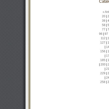
Catál
« Ant
20
|
39
|
58
|
77
|
96
|
97
112
|
127
|
|
1
156
|
|
1
185
|
|
200
|
|
2
229
|
|
2
258
|