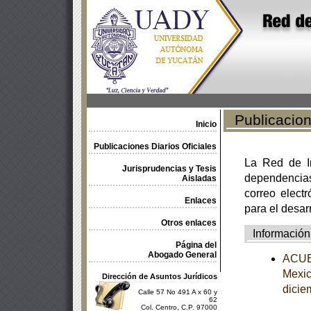
Publicacione
Inicio
Publicaciones Diarios Oficiales
La Red de In
Jurisprudencias y Tesis
dependencia
Aisladas
correo electr
Enlaces
para el desar
Otros enlaces
Información
Página del
Abogado General
ACUER
Mexic
Dirección de Asuntos Jurídicos
dicie
Calle 57 No 491 A x 60 y
62
Col. Centro, C.P. 97000