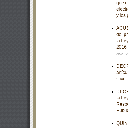
que re
elect
y los
ACUER
del p
la Le
2016 
2015-12
DECRE
artíc
Civil.
DECRE
la Le
Respo
Públi
QUINT