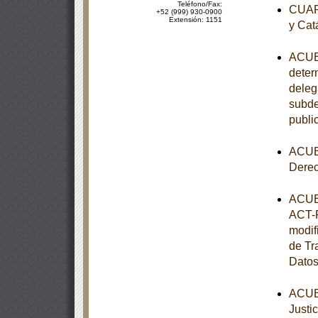
Teléfono/Fax:
CUART
+52 (999) 930-0900
Extensión: 1151
y Cat
ACUER
determ
deleg
subde
publi
ACUER
Dere
ACUER
ACT-P
modif
de Tr
Datos
ACUER
Justi