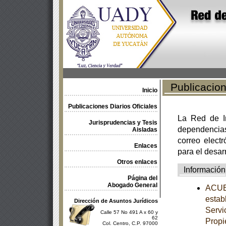
Publicacione
Inicio
Publicaciones Diarios Oficiales
La Red de In
Jurisprudencias y Tesis
dependencia
Aisladas
correo electr
Enlaces
para el desar
Otros enlaces
Información
Página del
Abogado General
ACUER
estab
Dirección de Asuntos Jurídicos
Servi
Calle 57 No 491 A x 60 y
62
Propi
Col. Centro, C.P. 97000