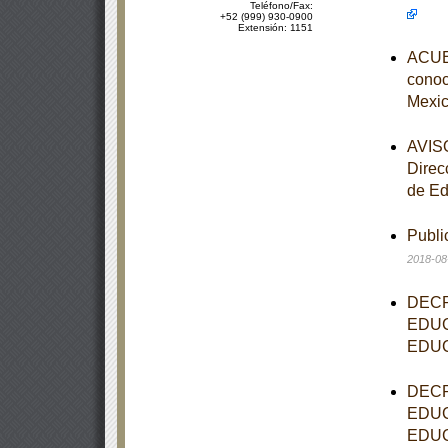
Teléfono/Fax:
+52 (999) 930-0900
Extensión: 1151
ACUER
conoce
Mexic
AVISO
Direc
de Ed
Publi
2018-08
DECR
EDUC
EDUC
DECR
EDUC
EDUC