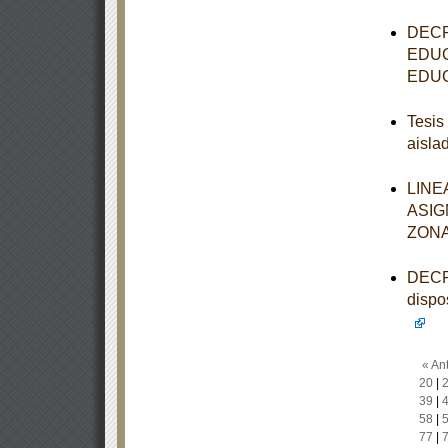
DECR
EDUC
EDUC
Tesis
aisla
LINE
ASIG
ZONA
DECRE
dispo
« Ant
20
|
39
|
58
|
77
|