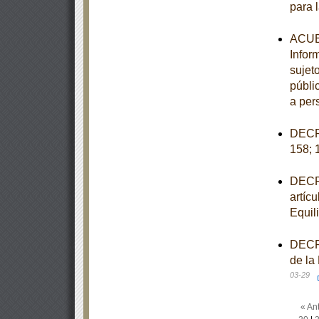
para 
ACUER
Infor
sujet
públi
a per
DECRE
158; 
DECRE
artícu
Equil
DECRE
de la
03-29
« Ant