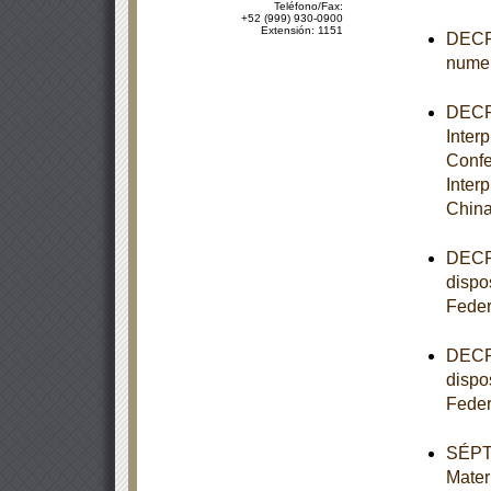
Teléfono/Fax:
+52 (999) 930-0900
Extensión: 1151
DECRE
numer
DECRE
Inter
Confe
Inter
China
DECRE
dispo
Feder
DECRE
dispo
Feder
SÉPTI
Mater