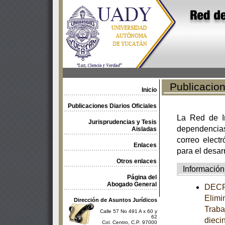
Publicacione
Inicio
Publicaciones Diarios Oficiales
La Red de In
Jurisprudencias y Tesis
dependencia
Aisladas
correo electr
Enlaces
para el desar
Otros enlaces
Información
Página del
Abogado General
DECRE
Elimi
Dirección de Asuntos Jurídicos
Traba
Calle 57 No 491 A x 60 y
62
dieci
Col. Centro, C.P. 97000