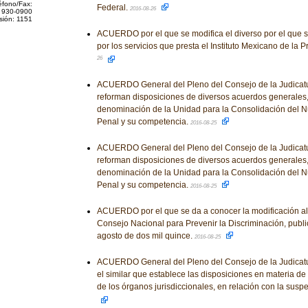
éfono/Fax:
Federal.
2016-08-26
 930-0900
sión: 1151
ACUERDO por el que se modifica el diverso por el que se
por los servicios que presta el Instituto Mexicano de la P
26
ACUERDO General del Pleno del Consejo de la Judicatur
reforman disposiciones de diversos acuerdos generales, 
denominación de la Unidad para la Consolidación del N
Penal y su competencia.
2016-08-25
ACUERDO General del Pleno del Consejo de la Judicatur
reforman disposiciones de diversos acuerdos generales, 
denominación de la Unidad para la Consolidación del N
Penal y su competencia.
2016-08-25
ACUERDO por el que se da a conocer la modificación al 
Consejo Nacional para Prevenir la Discriminación, publi
agosto de dos mil quince.
2016-08-25
ACUERDO General del Pleno del Consejo de la Judicatu
el similar que establece las disposiciones en materia de 
de los órganos jurisdiccionales, en relación con la susp