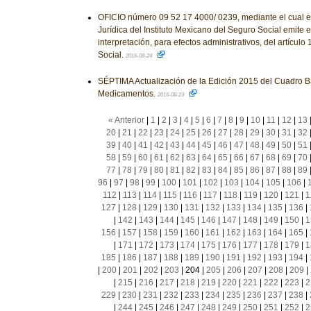
OFICIO número 09 52 17 4000/ 0239, mediante el cual el t
Jurídica del Instituto Mexicano del Seguro Social emite el
interpretación, para efectos administrativos, del artículo
Social.
2016-08-24
SÉPTIMA Actualización de la Edición 2015 del Cuadro B
Medicamentos.
2016-08-23
« Anterior
|
1
|
2
|
3
|
4
|
5
|
6
|
7
|
8
|
9
|
10
|
11
|
12
|
13
20
|
21
|
22
|
23
|
24
|
25
|
26
|
27
|
28
|
29
|
30
|
31
|
32
39
|
40
|
41
|
42
|
43
|
44
|
45
|
46
|
47
|
48
|
49
|
50
|
51
58
|
59
|
60
|
61
|
62
|
63
|
64
|
65
|
66
|
67
|
68
|
69
|
70
77
|
78
|
79
|
80
|
81
|
82
|
83
|
84
|
85
|
86
|
87
|
88
|
89
96
|
97
|
98
|
99
|
100
|
101
|
102
|
103
|
104
|
105
|
106
|
112
|
113
|
114
|
115
|
116
|
117
|
118
|
119
|
120
|
121
|
1
127
|
128
|
129
|
130
|
131
|
132
|
133
|
134
|
135
|
136
|
|
142
|
143
|
144
|
145
|
146
|
147
|
148
|
149
|
150
|
1
156
|
157
|
158
|
159
|
160
|
161
|
162
|
163
|
164
|
165
|
|
171
|
172
|
173
|
174
|
175
|
176
|
177
|
178
|
179
|
1
185
|
186
|
187
|
188
|
189
|
190
|
191
|
192
|
193
|
194
|
|
200
|
201
|
202
|
203
|
204
|
205
|
206
|
207
|
208
|
209
|
|
215
|
216
|
217
|
218
|
219
|
220
|
221
|
222
|
223
|
2
229
|
230
|
231
|
232
|
233
|
234
|
235
|
236
|
237
|
238
|
|
244
|
245
|
246
|
247
|
248
|
249
|
250
|
251
|
252
|
2