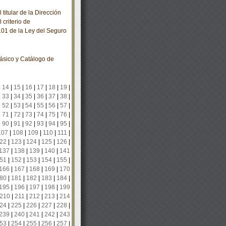
itular de la Dirección
 criterio de
 101 de la Ley del Seguro
ásico y Catálogo de
|
14
|
15
|
16
|
17
|
18
|
19
|
|
33
|
34
|
35
|
36
|
37
|
38
|
|
52
|
53
|
54
|
55
|
56
|
57
|
|
71
|
72
|
73
|
74
|
75
|
76
|
|
90
|
91
|
92
|
93
|
94
|
95
|
107
|
108
|
109
|
110
|
111
|
22
|
123
|
124
|
125
|
126
|
137
|
138
|
139
|
140
|
141
51
|
152
|
153
|
154
|
155
|
166
|
167
|
168
|
169
|
170
80
|
181
|
182
|
183
|
184
|
195
|
196
|
197
|
198
|
199
210
|
211
|
212
|
213
|
214
24
|
225
|
226
|
227
|
228
|
239
|
240
|
241
|
242
|
243
53
|
254
|
255
|
256
|
257
|