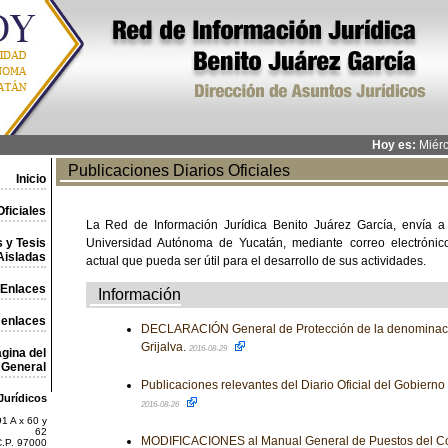
Hoy es:
Miérc
Publicaciones Diarios Oficiales
Inicio
ficiales
La Red de Información Jurídica Benito Juárez García, envía a
 y Tesis
Universidad Autónoma de Yucatán, mediante correo electrónico,
Aisladas
actual que pueda ser útil para el desarrollo de sus actividades.
Enlaces
Información
 enlaces
DECLARACIÓN General de Protección de la denominaci
Grijalva.
2016-08-29
gina del
General
Publicaciones relevantes del Diario Oficial del Gobiern
Jurídicos
2016-08-26
1 A x 60 y
62
MODIFICACIONES al Manual General de Puestos del Con
C.P. 97000