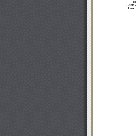
Tel
+52 (999)
Exten