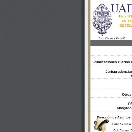
Publicaciones Diarios O
Jurisprudencias
Otros
Pá
Abogado 
Dirección de Asuntos 
Calle 57 No 49
Col. Centro, 