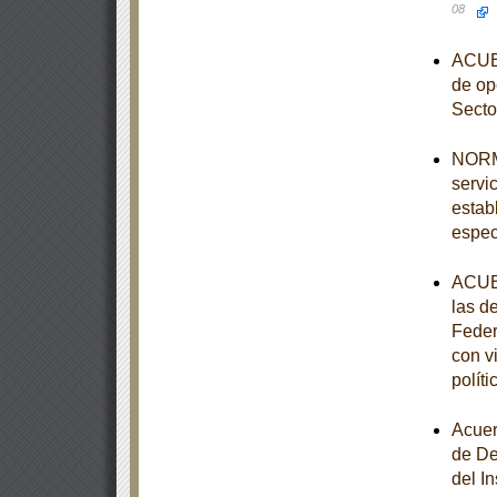
08
ACUER
de op
Secto
NORMA
servi
estab
espec
ACUER
las d
Feder
con v
polít
Acuer
de De
del I