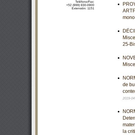
Teléfono/Fax:
PROY
+52 (999) 930-0900
Extensión: 1151
ARTF-
monol
DÉCIM
Misce
25-Bi
NOVEN
Misce
NORMA
de bu
conte
2019-04
NORM
Deter
mater
la cri