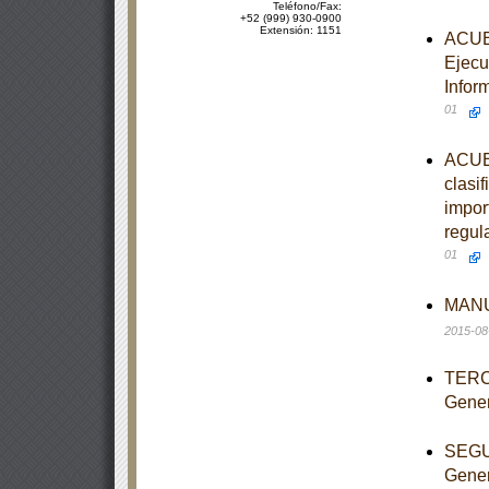
Teléfono/Fax:
+52 (999) 930-0900
Extensión: 1151
ACUER
Ejecu
Infor
01
ACUER
clasi
import
regul
01
MANUA
2015-08
TERCE
Gener
SEGUN
Gener