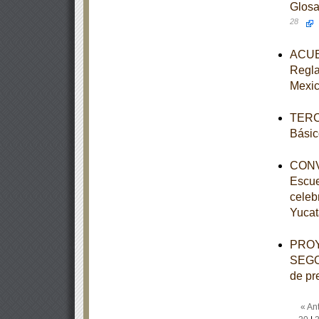
Glosa
28
ACUER
Reglas
Mexic
TERCE
Básic
CONVE
Escue
celeb
Yucat
PROY
SEGOB
de pr
« Ant