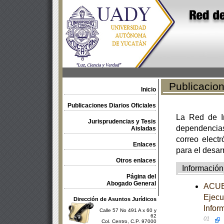
Publicacione
Inicio
Publicaciones Diarios Oficiales
La Red de In
Jurisprudencias y Tesis
dependencia
Aisladas
correo electr
Enlaces
para el desar
Otros enlaces
Información
Página del
Abogado General
ACUER
Ejecu
Dirección de Asuntos Jurídicos
Infor
Calle 57 No 491 A x 60 y
62
01
Col. Centro, C.P. 97000