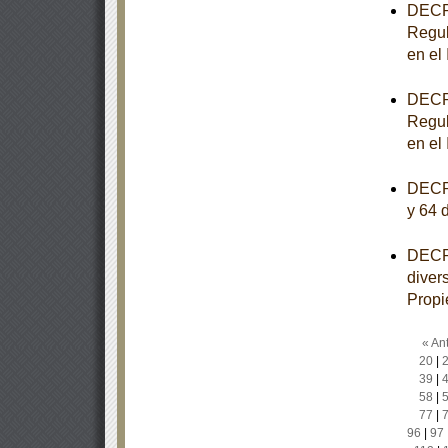
DECRE
Regul
en el
DECRE
Regul
en el
DECRE
y 64 
DECRE
diver
Propi
« Ant
20
|
39
|
58
|
77
|
96
|
97