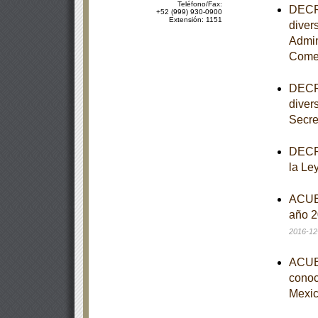
Teléfono/Fax:
DECRE
+52 (999) 930-0900
Extensión: 1151
diver
Admin
Comer
DECRE
diver
Secre
DECRE
la Le
ACUER
año 2
2016-12
ACUER
conoce
Mexic