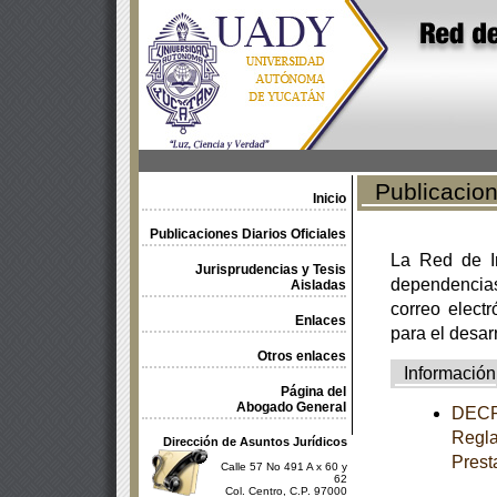
Publicacione
Inicio
Publicaciones Diarios Oficiales
La Red de In
Jurisprudencias y Tesis
dependencia
Aisladas
correo electr
Enlaces
para el desar
Otros enlaces
Información
Página del
Abogado General
DECRE
Regla
Dirección de Asuntos Jurídicos
Prest
Calle 57 No 491 A x 60 y
62
Col. Centro, C.P. 97000