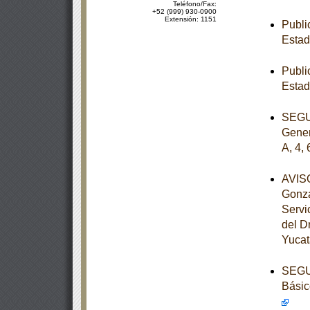
Teléfono/Fax:
+52 (999) 930-0900
Extensión: 1151
Publi
Estad
Publi
Estad
SEGUN
Gener
A, 4, 
AVISO
Gonzá
Servi
del D
Yucat
SEGUN
Básic