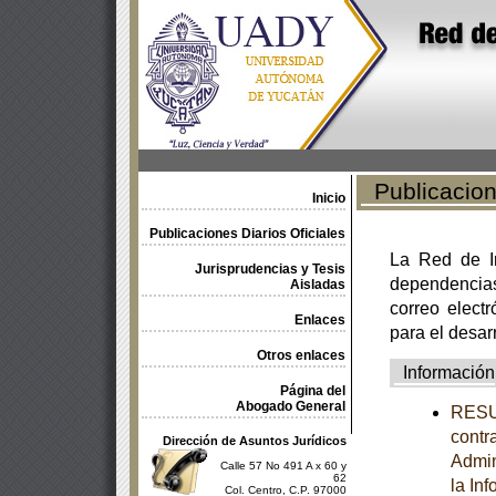
Publicacione
Inicio
Publicaciones Diarios Oficiales
La Red de In
Jurisprudencias y Tesis
dependencia
Aisladas
correo electr
Enlaces
para el desar
Otros enlaces
Información
Página del
Abogado General
RESUM
contr
Dirección de Asuntos Jurídicos
Admin
Calle 57 No 491 A x 60 y
62
la In
Col. Centro, C.P. 97000