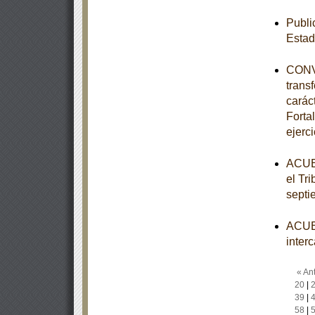
Publi
Estad
CONVE
trans
carác
Forta
ejerc
ACUER
el Tri
septi
ACUER
inter
« Ant
20
|
39
|
58
|