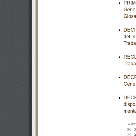
PRIME
Gener
Glosa
DECRE
del I
Traba
REGLA
Traba
DECRE
Gener
DECRE
dispo
menta
« Ant
20
|
39
|