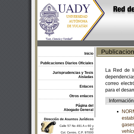
Publicacione
Inicio
Publicaciones Diarios Oficiales
La Red de In
Jurisprudencias y Tesis
dependencia
Aisladas
correo electr
Enlaces
para el desar
Otros enlaces
Información
Página del
Abogado General
NORM
estab
Dirección de Asuntos Jurídicos
gases
Calle 57 No 491 A x 60 y
62
vehíc
Col. Centro, C.P. 97000