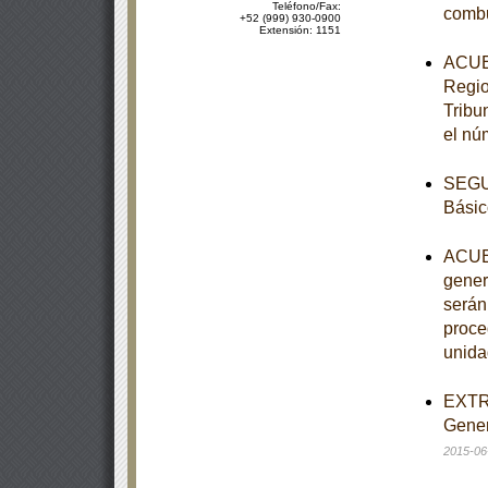
Teléfono/Fax:
combu
+52 (999) 930-0900
Extensión: 1151
ACUER
Regio
Tribu
el nú
SEGUN
Básic
ACUER
gener
serán
proce
unida
EXTRA
Gener
2015-06