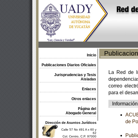
Publicacione
Inicio
Publicaciones Diarios Oficiales
La Red de In
Jurisprudencias y Tesis
dependencia
Aisladas
correo electr
Enlaces
para el desar
Otros enlaces
Información
Página del
Abogado General
ACUER
de Po
Dirección de Asuntos Jurídicos
Calle 57 No 491 A x 60 y
62
Publi
Col. Centro, C.P. 97000