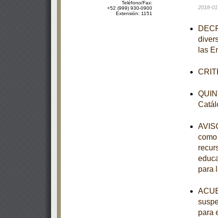
Teléfono/Fax:
2018-01
+52 (999) 930-0900
Extensión: 1151
DECRE
diver
las E
CRITE
QUINT
Catál
AVISO
como 
recur
educa
para 
ACUER
suspe
para 